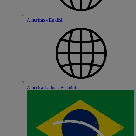
Americas - English
América Latina - Español