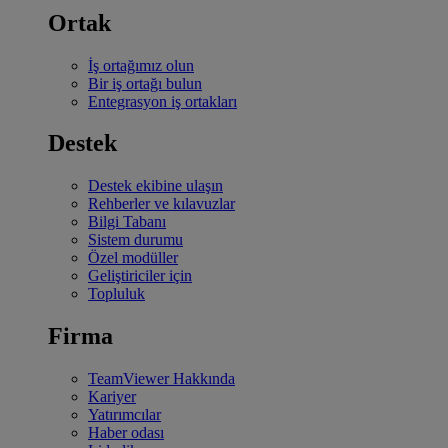
Ortak
İş ortağımız olun
Bir iş ortağı bulun
Entegrasyon iş ortakları
Destek
Destek ekibine ulaşın
Rehberler ve kılavuzlar
Bilgi Tabanı
Sistem durumu
Özel modüller
Geliştiriciler için
Topluluk
Firma
TeamViewer Hakkında
Kariyer
Yatırımcılar
Haber odası