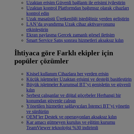
Uzaktan erişim
Güvenli bağlantı ile erişimi iyileştirin
Uzaktan kontrol
Platformdan bağımsız olarak cihazları
kontrol edin
Uzak masaüstü
Üretkenliği istediğiniz yerden geliştirin
LAN’da uyandırma
Uzak cihaz aktivasyonunu
etkinleştirin
Ekran paylaşma
Gerçek zamanlı görsel iletişim
Smart Service
Satış sonrası hizmetleri aksaksız kılın
İhtiyaca göre
Farklı ekipler için
popüler çözümler
Kişisel kullanım
Cihazlara her yerden erişin
Küçük işletmeler
Uzaktan erişimi ve desteği basitleştirin
Büyük işletmeler
Kurumsal BT’yi genişletin ve güvenli
kılın
Serbest çalışanlar ve dijital göçebeler
Herhangi bir
konumdan güvenle çalışın
Yönetilen hizmetler sağlayıcıları
İstemci BT’yi yönetin
ve sürdürün
OEM’ler
Destek ve operasyonları aksaksız kılın
Kar amacı gütmeyen kuruluş ve eğitim kurumu
TeamViewer teknolojisi %30 indirimli