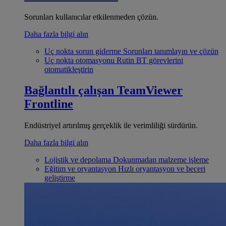
Sorunları kullanıcılar etkilenmeden çözün.
Daha fazla bilgi alın
Uç nokta sorun giderme
Sorunları tanımlayın ve çözün
Uç nokta otomasyonu
Rutin BT görevlerini
otomatikleştirin
Bağlantılı çalışan
TeamViewer
Frontline
Endüstriyel artırılmış gerçeklik ile verimliliği sürdürün.
Daha fazla bilgi alın
Lojistik ve depolama
Dokunmadan malzeme işleme
Eğitim ve oryantasyon
Hızlı oryantasyon ve beceri
geliştirme