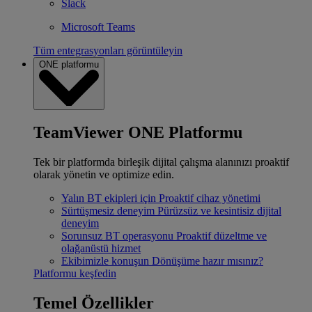
Slack
Microsoft Teams
Tüm entegrasyonları görüntüleyin
ONE platformu
TeamViewer ONE Platformu
Tek bir platformda birleşik dijital çalışma alanınızı proaktif
olarak yönetin ve optimize edin.
Yalın BT ekipleri için
Proaktif cihaz yönetimi
Sürtüşmesiz deneyim
Pürüzsüz ve kesintisiz dijital
deneyim
Sorunsuz BT operasyonu
Proaktif düzeltme ve
olağanüstü hizmet
Ekibimizle konuşun
Dönüşüme hazır mısınız?
Platformu keşfedin
Temel Özellikler