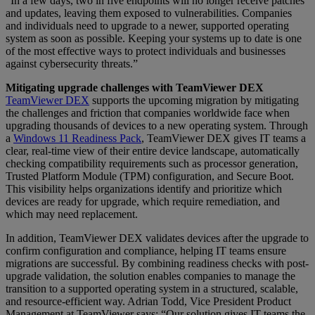
“In a few days, two in five endpoints will no longer receive patches
and updates, leaving them exposed to vulnerabilities. Companies
and individuals need to upgrade to a newer, supported operating
system as soon as possible. Keeping your systems up to date is one
of the most effective ways to protect individuals and businesses
against cybersecurity threats.”
Mitigating upgrade challenges with TeamViewer DEX
TeamViewer DEX
supports the upcoming migration by mitigating
the challenges and friction that companies worldwide face when
upgrading thousands of devices to a new operating system. Through
a
Windows 11 Readiness Pack
, TeamViewer DEX gives IT teams a
clear, real-time view of their entire device landscape, automatically
checking compatibility requirements such as processor generation,
Trusted Platform Module (TPM) configuration, and Secure Boot.
This visibility helps organizations identify and prioritize which
devices are ready for upgrade, which require remediation, and
which may need replacement.
In addition, TeamViewer DEX validates devices after the upgrade to
confirm configuration and compliance, helping IT teams ensure
migrations are successful. By combining readiness checks with post-
upgrade validation, the solution enables companies to manage the
transition to a supported operating system in a structured, scalable,
and resource-efficient way. Adrian Todd, Vice President Product
Management at TeamViewer says: “Our solution gives IT teams the