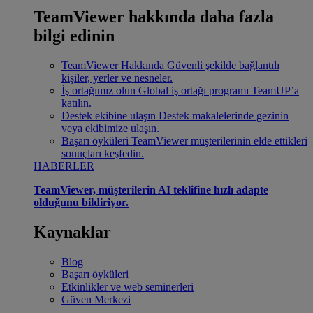
TeamViewer hakkında daha fazla
bilgi edinin
TeamViewer Hakkında
Güvenli şekilde bağlantılı
kişiler, yerler ve nesneler.
İş ortağımız olun
Global iş ortağı programı TeamUP’a
katılın.
Destek ekibine ulaşın
Destek makalelerinde gezinin
veya ekibimize ulaşın.
Başarı öyküleri
TeamViewer müşterilerinin elde ettikleri
sonuçları keşfedin.
HABERLER
TeamViewer, müşterilerin AI teklifine hızlı adapte
olduğunu bildiriyor.
Kaynaklar
Blog
Başarı öyküleri
Etkinlikler ve web seminerleri
Güven Merkezi