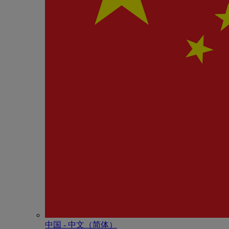
中国 - 中⽂（简体）