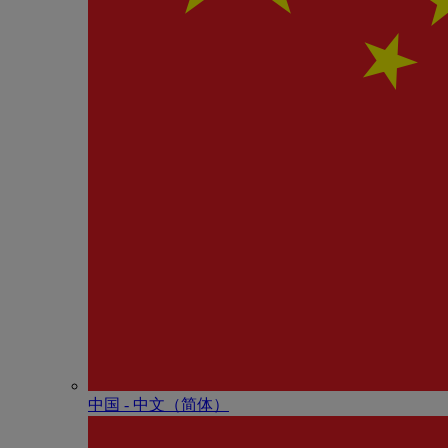
中国 - 中⽂（简体）