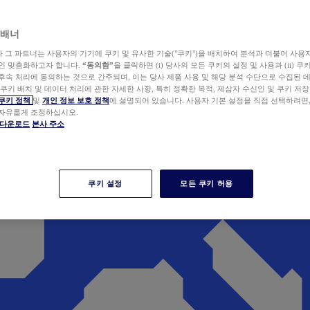
 배너
wer와 그 파트너는 사용자의 기기에 쿠키 및 유사한 기술("쿠키")을 배치하여 분석과 더불어 사용
개인 맞춤화하고자 합니다.
“동의함”
을 클릭하면 (i) 당사의 모든 쿠키의 설정 및 사용과 (ii) 
후속 처리에 동의하는 것으로 간주되며, 이는 당사 제품 사용 및 해당 분석 수단으로 수집된 
 쿠키 배치 및 데이터 처리에 관한 자세한 사항, 특히 정확한 목적, 제삼자 수신인 및 쿠키 저장
쿠키 정책
및
개인 정보 보호 정책
에 설명되어 있습니다. 사용자 기본 설정을 직접 선택하려면
 자유롭게 조정하십시오.
er 다운로드
본사 주소
쿠키 설정
모든 쿠키 허용