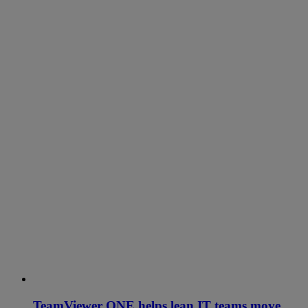
TeamViewer ONE helps lean IT teams move