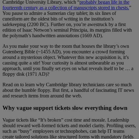
Cambridge University Library, which “
probably began life in the
fourteenth century as a collection of manuscripts stored in chests.
”
You pause to admire a Sumerian clay tablet; its six lines of
cuneiform are the oldest bits of writing in the institution’s
safekeeping (2200 BC). Further on, you’re awestruck by a first
edition of Isaac Netwon’s seminal Principia, its margins filled with
the polymath’s handwritten annotations (1669 AD).
As you make your way to the room that houses the library’s own
Gutenberg Bible (~1455 AD), you encounter a crowd forming
around a mysterious object. Whatever this new acquisition is, it’s
causing quite a stir! Your curiosity is almost unbearable as you
approach, until you finally set eyes on what reveals itself to be … a
floppy disk (1971 AD)?
Read on to learn why Cambridge library technicians care so much
about the humble floppy. But first, a handful of fascinating IT news
and research items from around the web.
Why vague support tickets slow everything down
Vague tickets like “It’s broken” cost time and morale. Leadership
should reward well-formed tickets and model clarity. Profiling users,
such as “busy” employees or technophobes, can help IT teams
create tailored solutions like structured forms with mandatory fields