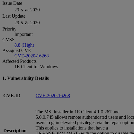
Issue Date
29 ธ.ค. 2020
Last Update
29 ธ.ค. 2020
Priority
Important
CVSS
8.8 (High)
Assigned CVE
CVE-2020-16268
Affected Products
1E Client for Windows
1. Vulnerability Details
CVE-ID
CVE-2020-16268
The MSI installer in 1E Client 4.1.0.267 and
5.0.0.745 allows remote authenticated users and loc
users to gain elevated privileges via the repair option
This applies to installations that have a
Description
TRANSFORM (MST) with the option to disable th