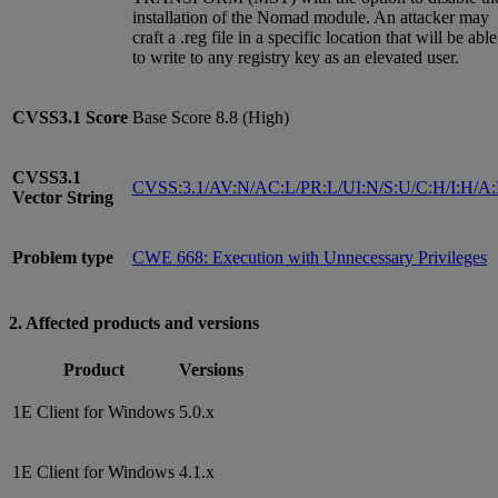
installation of the Nomad module. An attacker may
craft a .reg file in a specific location that will be able
to write to any registry key as an elevated user.
CVSS3.1
Score
Base Score 8.8 (High)
CVSS3.1
CVSS:3.1/AV:N/AC:L/PR:L/UI:N/S:U/C:H/I:H/A
Vector String
Problem type
CWE 668: Execution with Unnecessary Privileges
2. Affected products and versions
Product
Versions
1E Client for Windows
5.0.x
1E Client for Windows
4.1.x