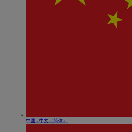
中国 - 中⽂（简体）