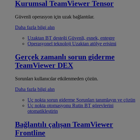
Kurumsal
TeamViewer Tensor
Güvenli operasyon için uzak bağlantılar.
Daha fazla bilgi alın
Uzaktan BT desteği
Güvenli, esnek, entegre
Operasyonel teknoloji
Uzaktan atölye erişimi
Gerçek zamanlı sorun giderme
TeamViewer DEX
Sorunları kullanıcılar etkilenmeden çözün.
Daha fazla bilgi alın
Uç nokta sorun giderme
Sorunları tanımlayın ve çözün
Uç nokta otomasyonu
Rutin BT görevlerini
otomatikleştirin
Bağlantılı çalışan
TeamViewer
Frontline