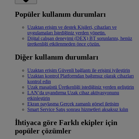
Popüler kullanım durumları
Uzaktan erişim ve destek
Kişileri, cihazları ve
uygulamaları İstediğiniz yerden yönetin.
Dijital çalışan deneyimi (DEX)
BT sorunlarını, henüz
üretkenliği etkilenmeden önce çözün.
Diğer kullanım durumları
Uzaktan erişim
Güvenli bağlantı ile erişimi iyileştirin
Uzaktan kontrol
Platformdan bağımsız olarak cihazları
kontrol edin
Uzak masaüstü
Üretkenliği istediğiniz yerden geliştirin
LAN’da uyandırma
Uzak cihaz aktivasyonunu
etkinleştirin
Ekran paylaşma
Gerçek zamanlı görsel iletişim
Smart Service
Satış sonrası hizmetleri aksaksız kılın
İhtiyaca göre
Farklı ekipler için
popüler çözümler