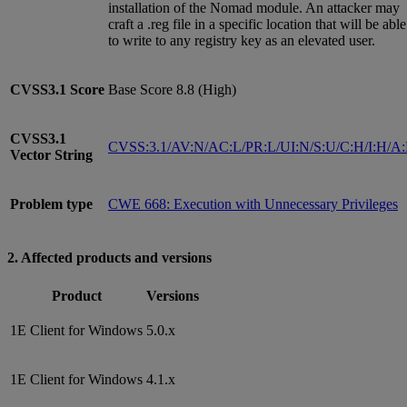
installation of the Nomad module. An attacker may
craft a .reg file in a specific location that will be able
to write to any registry key as an elevated user.
CVSS3.1
Score
Base Score 8.8 (High)
CVSS3.1
CVSS:3.1/AV:N/AC:L/PR:L/UI:N/S:U/C:H/I:H/A
Vector String
Problem type
CWE 668: Execution with Unnecessary Privileges
2. Affected products and versions
Product
Versions
1E Client for Windows
5.0.x
1E Client for Windows
4.1.x