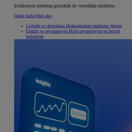
Endüstriyel artırılmış gerçeklik ile verimliliği sürdürün.
Daha fazla bilgi alın
Lojistik ve depolama
Dokunmadan malzeme işleme
Eğitim ve oryantasyon
Hızlı oryantasyon ve beceri
geliştirme