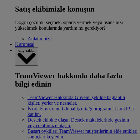
Satış ekibimizle konuşun
Doğru çözümü seçmek, sipariş vermek veya lisansınızı
yükseltmek konularında yardım mı gerekiyor?
Anlatın bize
Kurumsal
Kaynaklar
TeamViewer hakkında daha fazla
bilgi edinin
TeamViewer Hakkında
Güvenli şekilde bağlantılı
kişiler, yerler ve nesneler.
İş ortağımız olun
Global iş ortağı programı TeamUP’a
katılın.
Destek ekibine ulaşın
Destek makalelerinde gezinin
veya ekibimize ulaşın.
Başarı öyküleri
TeamViewer müşterilerinin elde ettikleri
sonuçları keşfedin.