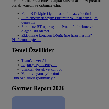
Tek bir platformda birleşik dijital çalışma alanınızı proaktif
olarak yönetin ve optimize edin.
Yalın BT ekipleri için
Proaktif cihaz yönetimi
Sürtüşmesiz deneyim
Pürüzsüz ve kesintisiz dijital
deneyim
Sorunsuz BT operasyonu
Proaktif düzeltme ve
olağanüstü hizmet
Ekibimizle konuşun
Dönüşüme hazır mısınız?
Platformu keşfedin
Temel Özellikler
TeamViewer AI
Dijital çalışan deneyimi
Uzaktan destek ve kontrol
Varlık ve yama yönetimi
Tüm özellikleri görüntüleyin
Gartner Report 2026