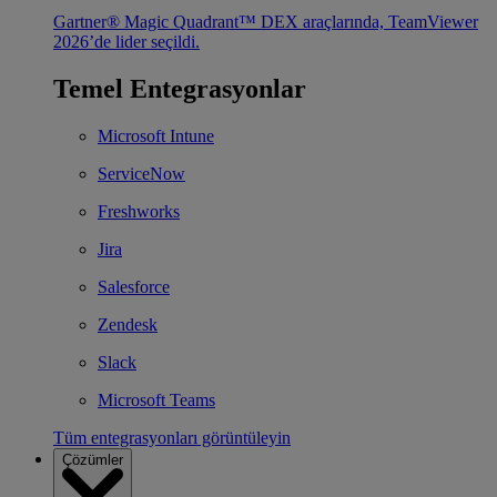
Gartner® Magic Quadrant™ DEX araçlarında, TeamViewer
2026’de lider seçildi.
Temel Entegrasyonlar
Microsoft Intune
ServiceNow
Freshworks
Jira
Salesforce
Zendesk
Slack
Microsoft Teams
Tüm entegrasyonları görüntüleyin
Çözümler