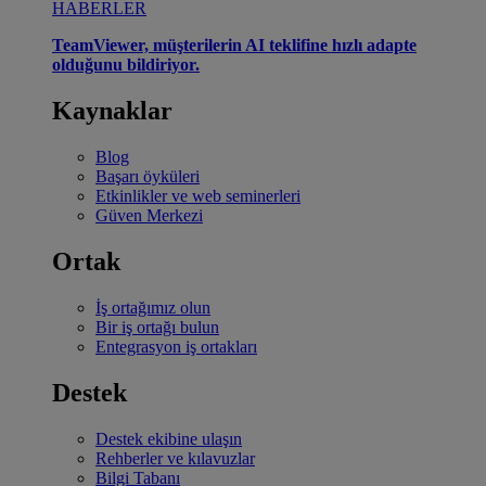
HABERLER
TeamViewer, müşterilerin AI teklifine hızlı adapte
olduğunu bildiriyor.
Kaynaklar
Blog
Başarı öyküleri
Etkinlikler ve web seminerleri
Güven Merkezi
Ortak
İş ortağımız olun
Bir iş ortağı bulun
Entegrasyon iş ortakları
Destek
Destek ekibine ulaşın
Rehberler ve kılavuzlar
Bilgi Tabanı