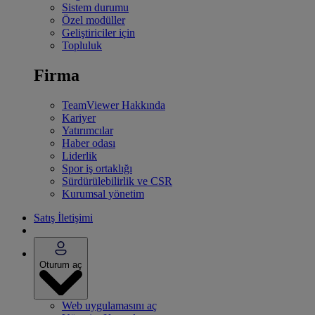
Sistem durumu
Özel modüller
Geliştiriciler için
Topluluk
Firma
TeamViewer Hakkında
Kariyer
Yatırımcılar
Haber odası
Liderlik
Spor iş ortaklığı
Sürdürülebilirlik ve CSR
Kurumsal yönetim
Satış İletişimi
Oturum aç
Web uygulamasını aç