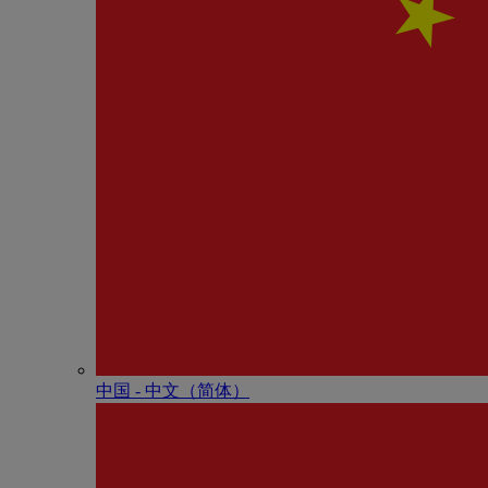
中国 - 中⽂（简体）