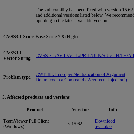
The vulnerability has been fixed with version 15.62
and additional versions listed below. We recommen
updating to the latest available version.
CVSS3.1
Score
Base Score 7.8 (High)
CVSS3.1
CVSS:3.1/AV:L/AC:L/PR:L/UI:N/S:U/C:H/I:H/A
Vector String
CWE-88: Improper Neutralization of Argument
Problem type
Delimiters in a Command ('Argument Injection')
3. Affected products and versions
Product
Versions
Info
TeamViewer Full Client
Download
< 15.62
(Windows)
available