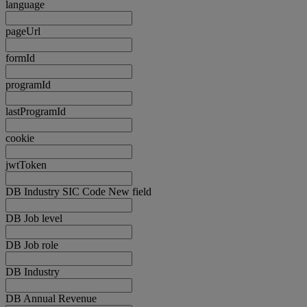
language
pageUrl
formId
programId
lastProgramId
cookie
jwtToken
DB Industry SIC Code New field
DB Job level
DB Job role
DB Industry
DB Annual Revenue