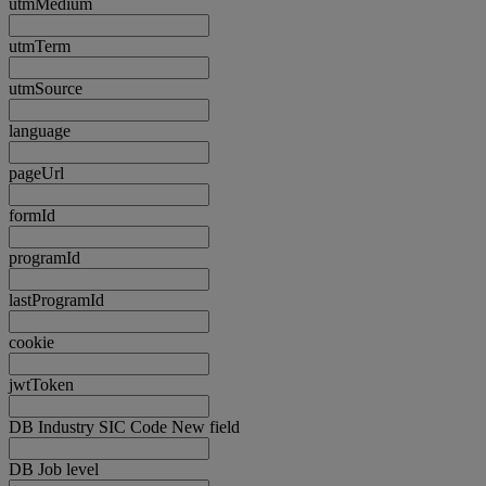
utmMedium
utmTerm
utmSource
language
pageUrl
formId
programId
lastProgramId
cookie
jwtToken
DB Industry SIC Code New field
DB Job level