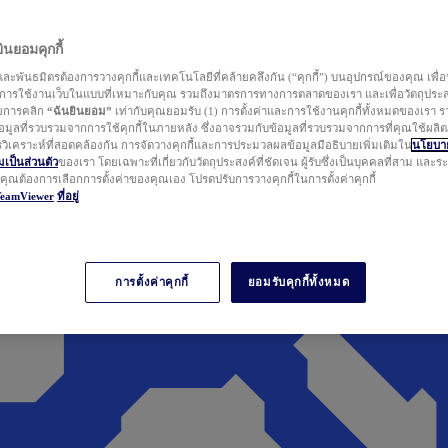
นยอมคุกกี้
ละพันธมิตรต้องการวางคุกกี้และเทคโนโลยีที่คล้ายคลึงกัน (“คุกกี้”) บนอุปกรณ์ของคุณ เพื่อ
ารใช้งานเว็บในแบบที่เหมาะกับคุณ รวมถึงมาตรการทางการตลาดของเรา และเพื่อวัตถุประ
วยการคลิก
“ฉันยินยอม”
เท่ากับคุณยอมรับ (1) การตั้งค่าและการใช้งานคุกกี้ทั้งหมดของเรา ร
มูลที่รวบรวมจากการใช้คุกกี้ในภายหลัง ซึ่งอาจรวมกับข้อมูลที่รวบรวมจากการที่คุณใช้ผลิ
ิเคราะห์ที่สอดคล้องกัน การจัดวางคุกกี้และการประมวลผลข้อมูลมีอธิบายเพิ่มเติมใน
นโยบาย
ป็นส่วนตัว
ของเรา โดยเฉพาะที่เกี่ยวกับวัตถุประสงค์ที่ชัดเจน ผู้รับซึ่งเป็นบุคคลที่สาม และ
ากคุณต้องการเลือกการตั้งค่าของคุณเอง โปรดปรับการวางคุกกี้ในการตั้งค่าคุกกี้
TeamViewer
ที่อยู่
การตั้งค่าคุกกี้
ยอมรับคุกกี้ทั้งหมด