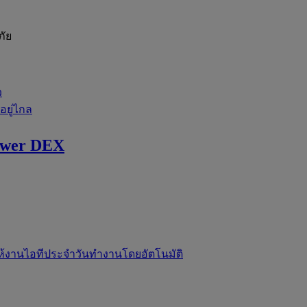
ภัย
ว
่อยู่ไกล
ewer DEX
ห้งานไอทีประจำวันทำงานโดยอัตโนมัติ