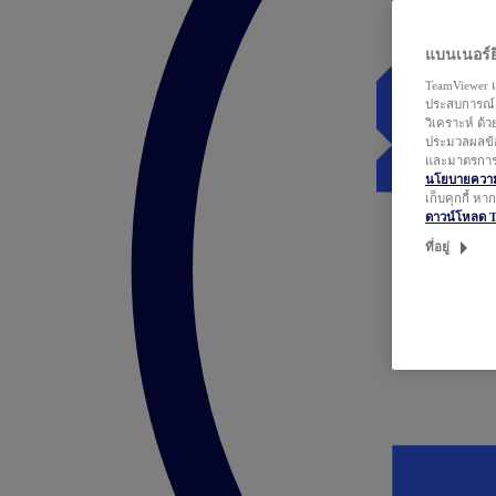
แบนเนอร์ยิ
TeamViewer แ
ประสบการณ์ก
วิเคราะห์ ด้
ประมวลผลข้อ
และมาตรการว
นโยบายความเ
เก็บคุกกี้ ห
ดาวน์โหลด 
ที่อยู่