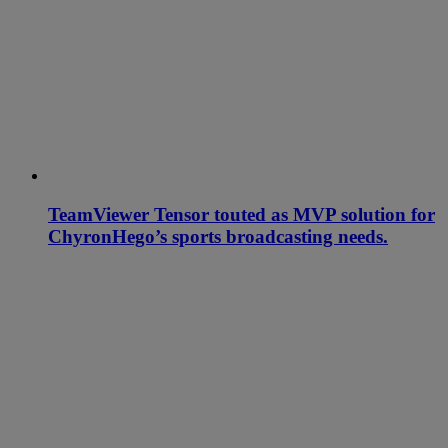
TeamViewer Tensor touted as MVP solution for
ChyronHego’s sports broadcasting needs.