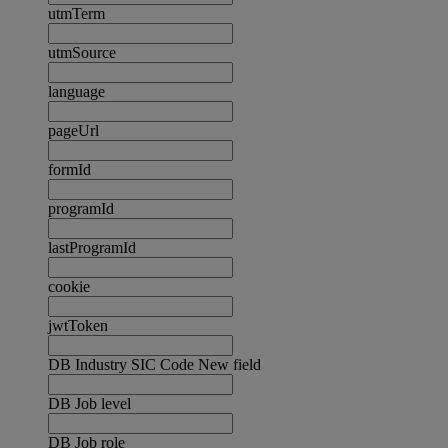
utmTerm
utmSource
language
pageUrl
formId
programId
lastProgramId
cookie
jwtToken
DB Industry SIC Code New field
DB Job level
DB Job role