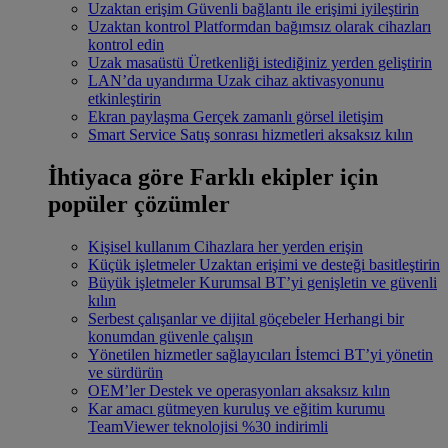
Uzaktan erişim
Güvenli bağlantı ile erişimi iyileştirin
Uzaktan kontrol
Platformdan bağımsız olarak cihazları
kontrol edin
Uzak masaüstü
Üretkenliği istediğiniz yerden geliştirin
LAN’da uyandırma
Uzak cihaz aktivasyonunu
etkinleştirin
Ekran paylaşma
Gerçek zamanlı görsel iletişim
Smart Service
Satış sonrası hizmetleri aksaksız kılın
İhtiyaca göre
Farklı ekipler için
popüler çözümler
Kişisel kullanım
Cihazlara her yerden erişin
Küçük işletmeler
Uzaktan erişimi ve desteği basitleştirin
Büyük işletmeler
Kurumsal BT’yi genişletin ve güvenli
kılın
Serbest çalışanlar ve dijital göçebeler
Herhangi bir
konumdan güvenle çalışın
Yönetilen hizmetler sağlayıcıları
İstemci BT’yi yönetin
ve sürdürün
OEM’ler
Destek ve operasyonları aksaksız kılın
Kar amacı gütmeyen kuruluş ve eğitim kurumu
TeamViewer teknolojisi %30 indirimli