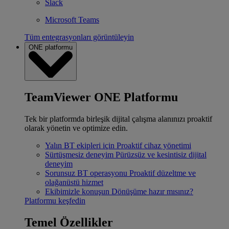
Slack
Microsoft Teams
Tüm entegrasyonları görüntüleyin
ONE platformu
TeamViewer ONE Platformu
Tek bir platformda birleşik dijital çalışma alanınızı proaktif
olarak yönetin ve optimize edin.
Yalın BT ekipleri için
Proaktif cihaz yönetimi
Sürtüşmesiz deneyim
Pürüzsüz ve kesintisiz dijital
deneyim
Sorunsuz BT operasyonu
Proaktif düzeltme ve
olağanüstü hizmet
Ekibimizle konuşun
Dönüşüme hazır mısınız?
Platformu keşfedin
Temel Özellikler