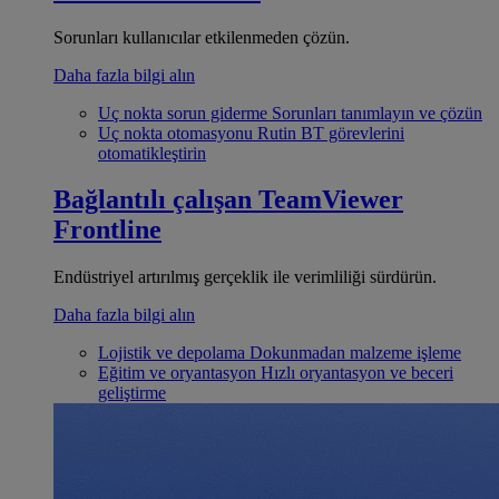
Sorunları kullanıcılar etkilenmeden çözün.
Daha fazla bilgi alın
Uç nokta sorun giderme
Sorunları tanımlayın ve çözün
Uç nokta otomasyonu
Rutin BT görevlerini
otomatikleştirin
Bağlantılı çalışan
TeamViewer
Frontline
Endüstriyel artırılmış gerçeklik ile verimliliği sürdürün.
Daha fazla bilgi alın
Lojistik ve depolama
Dokunmadan malzeme işleme
Eğitim ve oryantasyon
Hızlı oryantasyon ve beceri
geliştirme