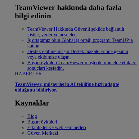
TeamViewer hakkında daha fazla
bilgi edinin
TeamViewer Hakkında
Güvenli şekilde bağlantılı
kişiler, yerler ve nesneler.
İş ortağımız olun
Global iş ortağı programı TeamUP’a
katılın.
Destek ekibine ulaşın
Destek makalelerinde gezinin
veya ekibimize ulaşın.
Başarı öyküleri
TeamViewer müşterilerinin elde ettikleri
sonuçları keşfedin.
HABERLER
TeamViewer, müşterilerin AI teklifine hızlı adapte
olduğunu bildiriyor.
Kaynaklar
Blog
Başarı öyküleri
Etkinlikler ve web seminerleri
Güven Merkezi