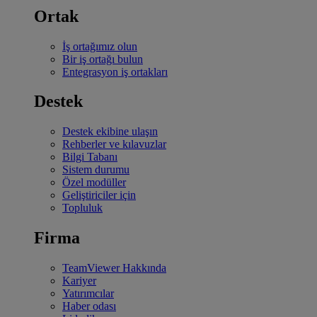
Ortak
İş ortağımız olun
Bir iş ortağı bulun
Entegrasyon iş ortakları
Destek
Destek ekibine ulaşın
Rehberler ve kılavuzlar
Bilgi Tabanı
Sistem durumu
Özel modüller
Geliştiriciler için
Topluluk
Firma
TeamViewer Hakkında
Kariyer
Yatırımcılar
Haber odası