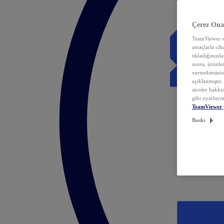
Çerez Ona
TeamViewer ve
amaçlarla ciha
tıkladığınızda
sonra, ürünle
vermektesiniz.
açıklanmıştır
süreler hakkın
gibi uyarlayın
TeamViewer 
Baskı