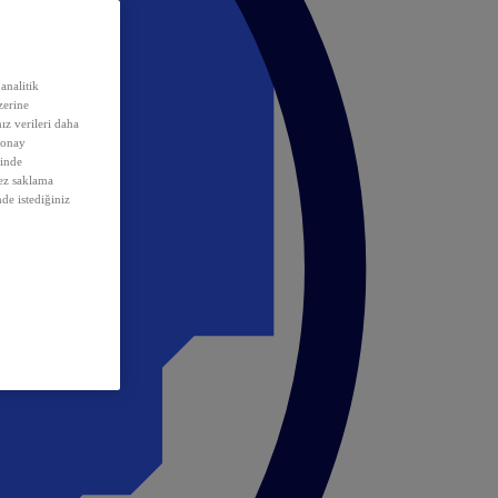
analitik
erine
ız verileri daha
 onay
inde
rez saklama
nde istediğiniz