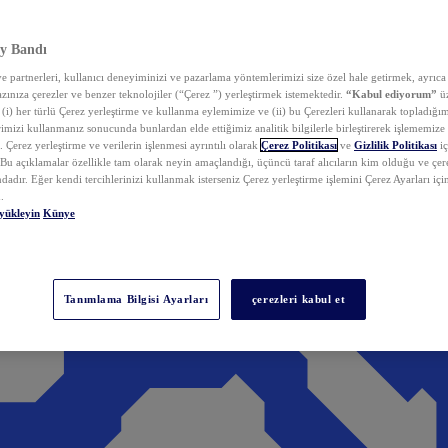
y Bandı
 partnerleri, kullanıcı deneyiminizi ve pazarlama yöntemlerimizi size özel hale getirmek, ayrıca 
zınıza çerezler ve benzer teknolojiler (“Çerez ”) yerleştirmek istemektedir.
“Kabul ediyorum”
üz
 (i) her türlü Çerez yerleştirme ve kullanma eylemimize ve (ii) bu Çerezleri kullanarak topladığım
rimizi kullanmanız sonucunda bunlardan elde ettiğimiz analitik bilgilerle birleştirerek işlememize
 Çerez yerleştirme ve verilerin işlenmesi ayrıntılı olarak
Çerez Politikası
ve
Gizlilik Politikası
iç
. Bu açıklamalar özellikle tam olarak neyin amaçlandığı, üçüncü taraf alıcıların kim olduğu ve çe
dadır. Eğer kendi tercihlerinizi kullanmak isterseniz Çerez yerleştirme işlemini Çerez Ayarları içi
.
yükleyin
Künye
Tanımlama Bilgisi Ayarları
çerezleri kabul et