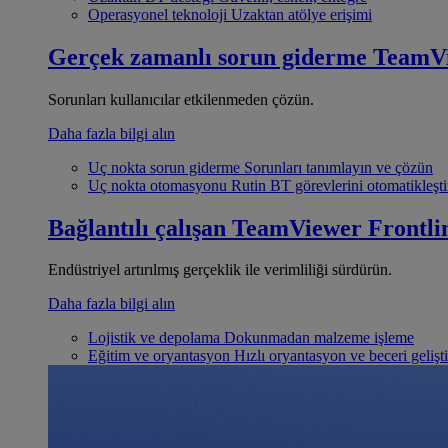
Operasyonel teknoloji
Uzaktan atölye erişimi
Gerçek zamanlı sorun giderme
TeamV
Sorunları kullanıcılar etkilenmeden çözün.
Daha fazla bilgi alın
Uç nokta sorun giderme
Sorunları tanımlayın ve çözün
Uç nokta otomasyonu
Rutin BT görevlerini otomatikleşti
Bağlantılı çalışan
TeamViewer Frontli
Endüstriyel artırılmış gerçeklik ile verimliliği sürdürün.
Daha fazla bilgi alın
Lojistik ve depolama
Dokunmadan malzeme işleme
Eğitim ve oryantasyon
Hızlı oryantasyon ve beceri gelişt