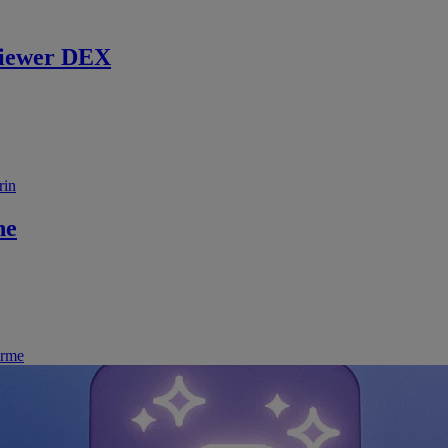
iewer DEX
rin
ne
irme