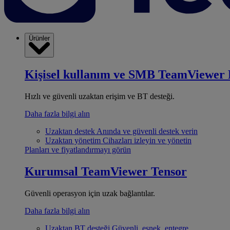
Ürünler
Kişisel kullanım ve SMB
TeamViewer 
Hızlı ve güvenli uzaktan erişim ve BT desteği.
Daha fazla bilgi alın
Uzaktan destek
Anında ve güvenli destek verin
Uzaktan yönetim
Cihazları izleyin ve yönetin
Planları ve fiyatlandırmayı görün
Kurumsal
TeamViewer Tensor
Güvenli operasyon için uzak bağlantılar.
Daha fazla bilgi alın
Uzaktan BT desteği
Güvenli, esnek, entegre