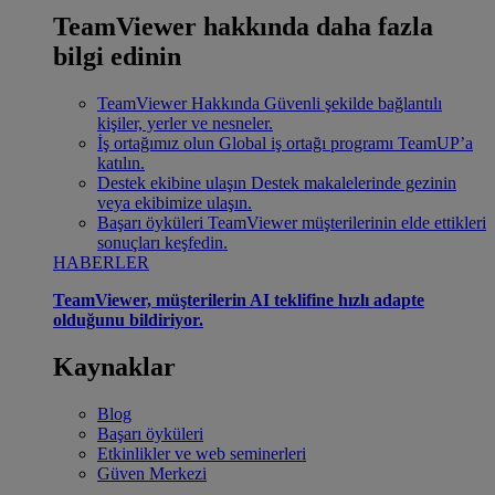
TeamViewer hakkında daha fazla
bilgi edinin
TeamViewer Hakkında
Güvenli şekilde bağlantılı
kişiler, yerler ve nesneler.
İş ortağımız olun
Global iş ortağı programı TeamUP’a
katılın.
Destek ekibine ulaşın
Destek makalelerinde gezinin
veya ekibimize ulaşın.
Başarı öyküleri
TeamViewer müşterilerinin elde ettikleri
sonuçları keşfedin.
HABERLER
TeamViewer, müşterilerin AI teklifine hızlı adapte
olduğunu bildiriyor.
Kaynaklar
Blog
Başarı öyküleri
Etkinlikler ve web seminerleri
Güven Merkezi