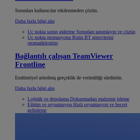
Sorunları kullanıcılar etkilenmeden çözün.
Daha fazla bilgi alın
Uç nokta sorun giderme
Sorunları tanımlayın ve çözün
Uç nokta otomasyonu
Rutin BT görevlerini
otomatikleştirin
Bağlantılı çalışan
TeamViewer
Frontline
Endüstriyel artırılmış gerçeklik ile verimliliği sürdürün.
Daha fazla bilgi alın
Lojistik ve depolama
Dokunmadan malzeme işleme
Eğitim ve oryantasyon
Hızlı oryantasyon ve beceri
geliştirme