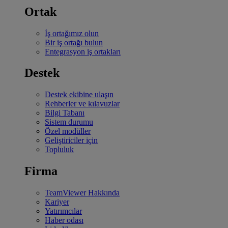
Ortak
İş ortağımız olun
Bir iş ortağı bulun
Entegrasyon iş ortakları
Destek
Destek ekibine ulaşın
Rehberler ve kılavuzlar
Bilgi Tabanı
Sistem durumu
Özel modüller
Geliştiriciler için
Topluluk
Firma
TeamViewer Hakkında
Kariyer
Yatırımcılar
Haber odası