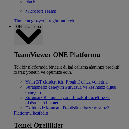
Slack
Microsoft Teams
Tüm entegrasyonları görüntüleyin
ONE platformu
TeamViewer ONE Platformu
Tek bir platformda birleşik dijital çalışma alanınızı proaktif
olarak yönetin ve optimize edin.
Yalın BT ekipleri için
Proaktif cihaz yönetimi
Sürtüşmesiz deneyim
Pürüzsüz ve kesintisiz dijital
deneyim
Sorunsuz BT operasyonu
Proaktif düzeltme ve
olağanüstü hizmet
Ekibimizle konuşun
Dönüşüme hazır mısınız?
Platformu keşfedin
Temel Özellikler