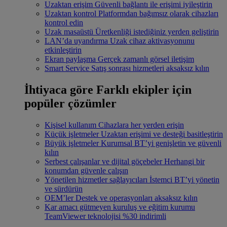
Uzaktan erişim
Güvenli bağlantı ile erişimi iyileştirin
Uzaktan kontrol
Platformdan bağımsız olarak cihazları
kontrol edin
Uzak masaüstü
Üretkenliği istediğiniz yerden geliştirin
LAN’da uyandırma
Uzak cihaz aktivasyonunu
etkinleştirin
Ekran paylaşma
Gerçek zamanlı görsel iletişim
Smart Service
Satış sonrası hizmetleri aksaksız kılın
İhtiyaca göre
Farklı ekipler için
popüler çözümler
Kişisel kullanım
Cihazlara her yerden erişin
Küçük işletmeler
Uzaktan erişimi ve desteği basitleştirin
Büyük işletmeler
Kurumsal BT’yi genişletin ve güvenli
kılın
Serbest çalışanlar ve dijital göçebeler
Herhangi bir
konumdan güvenle çalışın
Yönetilen hizmetler sağlayıcıları
İstemci BT’yi yönetin
ve sürdürün
OEM’ler
Destek ve operasyonları aksaksız kılın
Kar amacı gütmeyen kuruluş ve eğitim kurumu
TeamViewer teknolojisi %30 indirimli