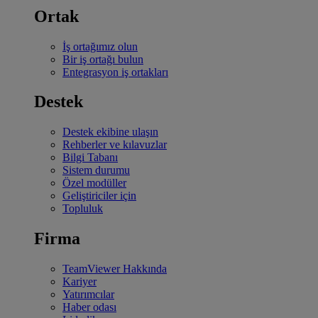
Ortak
İş ortağımız olun
Bir iş ortağı bulun
Entegrasyon iş ortakları
Destek
Destek ekibine ulaşın
Rehberler ve kılavuzlar
Bilgi Tabanı
Sistem durumu
Özel modüller
Geliştiriciler için
Topluluk
Firma
TeamViewer Hakkında
Kariyer
Yatırımcılar
Haber odası