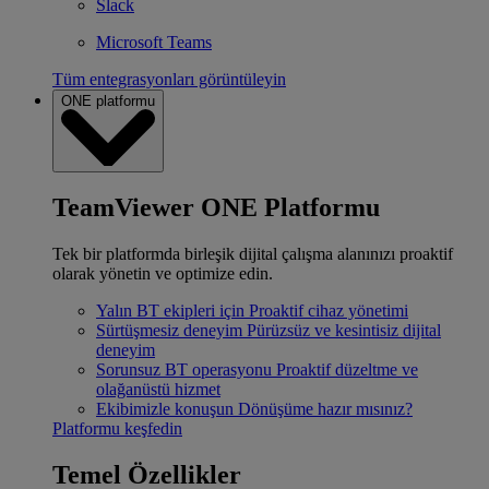
Slack
Microsoft Teams
Tüm entegrasyonları görüntüleyin
ONE platformu
TeamViewer ONE Platformu
Tek bir platformda birleşik dijital çalışma alanınızı proaktif
olarak yönetin ve optimize edin.
Yalın BT ekipleri için
Proaktif cihaz yönetimi
Sürtüşmesiz deneyim
Pürüzsüz ve kesintisiz dijital
deneyim
Sorunsuz BT operasyonu
Proaktif düzeltme ve
olağanüstü hizmet
Ekibimizle konuşun
Dönüşüme hazır mısınız?
Platformu keşfedin
Temel Özellikler