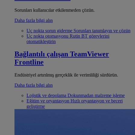
Sorunları kullanıcılar etkilenmeden çözün.
Daha fazla bilgi alın
Uç nokta sorun giderme
Sorunları tanımlayın ve çözün
Uç nokta otomasyonu
Rutin BT görevlerini
otomatikleştirin
Bağlantılı çalışan
TeamViewer
Frontline
Endüstriyel artırılmış gerçeklik ile verimliliği sürdürün.
Daha fazla bilgi alın
Lojistik ve depolama
Dokunmadan malzeme işleme
Eğitim ve oryantasyon
Hızlı oryantasyon ve beceri
geliştirme