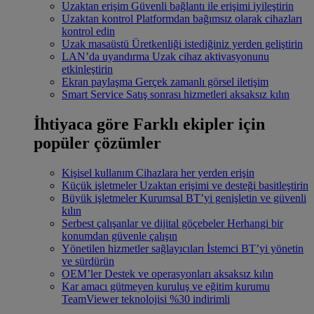
Uzaktan erişim
Güvenli bağlantı ile erişimi iyileştirin
Uzaktan kontrol
Platformdan bağımsız olarak cihazları
kontrol edin
Uzak masaüstü
Üretkenliği istediğiniz yerden geliştirin
LAN’da uyandırma
Uzak cihaz aktivasyonunu
etkinleştirin
Ekran paylaşma
Gerçek zamanlı görsel iletişim
Smart Service
Satış sonrası hizmetleri aksaksız kılın
İhtiyaca göre
Farklı ekipler için
popüler çözümler
Kişisel kullanım
Cihazlara her yerden erişin
Küçük işletmeler
Uzaktan erişimi ve desteği basitleştirin
Büyük işletmeler
Kurumsal BT’yi genişletin ve güvenli
kılın
Serbest çalışanlar ve dijital göçebeler
Herhangi bir
konumdan güvenle çalışın
Yönetilen hizmetler sağlayıcıları
İstemci BT’yi yönetin
ve sürdürün
OEM’ler
Destek ve operasyonları aksaksız kılın
Kar amacı gütmeyen kuruluş ve eğitim kurumu
TeamViewer teknolojisi %30 indirimli