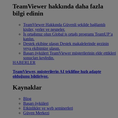
TeamViewer hakkında daha fazla
bilgi edinin
TeamViewer Hakkında
Güvenli şekilde bağlantılı
kişiler, yerler ve nesneler.
İş ortağımız olun
Global iş ortağı programı TeamUP’a
katılın.
Destek ekibine ulaşın
Destek makalelerinde gezinin
veya ekibimize ulaşın.
Başarı öyküleri
TeamViewer müşterilerinin elde ettikleri
sonuçları keşfedin.
HABERLER
TeamViewer, müşterilerin AI teklifine hızlı adapte
olduğunu bildiriyor.
Kaynaklar
Blog
Başarı öyküleri
Etkinlikler ve web seminerleri
Güven Merkezi