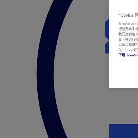
“Cooki
TeamVie
措施更具个
我们对利用 
合，并进行
尤其着重说明
在 Cookie
下载 TeamVi