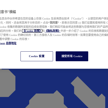
e 同意书”横幅
wer 及其合作伙伴希望在您的设备上存放 Cookie 及采用类似技术（“Cookie”），以使您的用
性化，同时，还会将其用于分析目的。点击
“我同意”
，即表示您同意 (i) 我们设置和使用所有 Cook
Cookie 收集的数据所采取的后续处理措施，我们稍后可能会将这些数据与您使用我们的产品
相应的分析。我们的
《Cookie 政策》
和
《隐私政策》
中进一步介绍了 Cookie 的存放和数据
了使用 Cookie 的确切目的、第三方接收人及 Cookie 的存储时效等。如果您要使用自己的
 设置中调整 Cookie 的存放。
ewer
总部地址
Cookie 設置
接受所有 Cookie