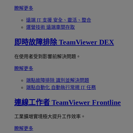
瞭解更多
遠端 IT 支援
安全、靈活、整合
運營技術
遠端車間存取
即時故障排除
TeamViewer DEX
在使用者受到影響前解決問題。
瞭解更多
端點故障排除
識別並解決問題
端點自動化
自動執行常規 IT 任務
連線工作者
TeamViewer Frontline
工業擴增實境極大提升工作效率。
瞭解更多