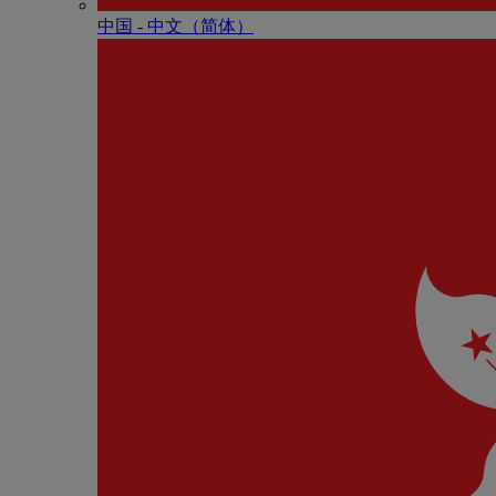
中国 - 中⽂（简体）