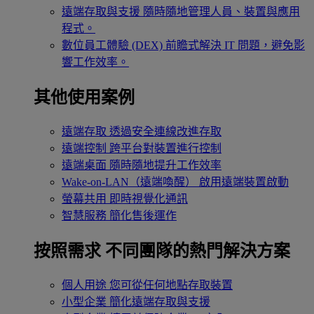
遠端存取與支援
隨時隨地管理人員、裝置與應用
程式。
數位員工體驗 (DEX)
前瞻式解決 IT 問題，避免影
響工作效率。
其他使用案例
遠端存取
透過安全連線改進存取
遠端控制
跨平台對裝置進行控制
遠端桌面
隨時隨地提升工作效率
Wake-on-LAN（遠端喚醒）
啟用遠端裝置啟動
螢幕共用
即時視覺化通訊
智慧服務
簡化售後運作
按照需求
不同團隊的熱門解決方案
個人用途
您可從任何地點存取裝置
小型企業
簡化遠端存取與支援