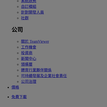
系統狀態
自訂模組
針對開發人員
社群
公司
關於 TeamViewer
工作機會
投資商
新聞中心
領導層
體育行業夥伴關係
可持續發展及企業社會責任
公司治理
價格
免費下載