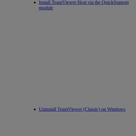
Install TeamViewer Host via the QuickSupport
module
Uninstall TeamViewer (Classic) on Windows