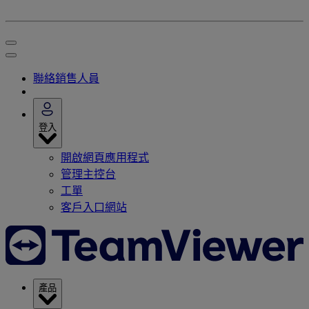
聯絡銷售人員
登入
開啟網頁應用程式
管理主控台
工單
客戶入口網站
產品