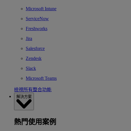
Microsoft Intune
ServiceNow
Freshworks
Jira
Salesforce
Zendesk
Slack
Microsoft Teams
檢視所有整合功能
解決方案
熱門使用案例