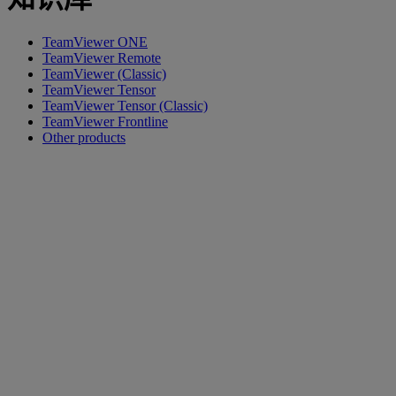
TeamViewer ONE
TeamViewer Remote
TeamViewer (Classic)
TeamViewer Tensor
TeamViewer Tensor (Classic)
TeamViewer Frontline
Other products