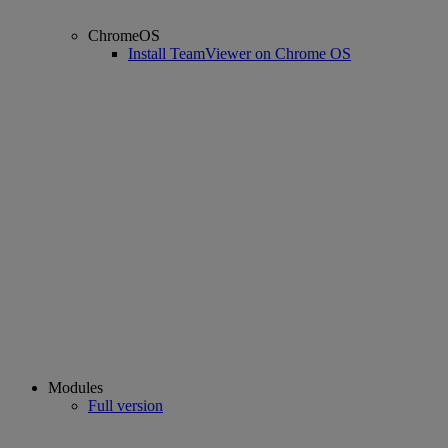
ChromeOS
Install TeamViewer on Chrome OS
Modules
Full version