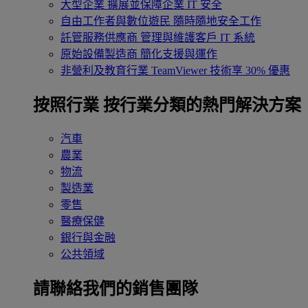
大型企業
擴展並保障企業 IT 安全
自由工作者與數位遊民
隨時隨地安全工作
託管服務供應商
管理與維護客戶 IT 系統
原始設備製造商
簡化支援與運作
非營利及教育行業
TeamViewer 技術享 30% 優惠
按照行業
按行業分類的熱門解決方案
汽車
農業
物流
製造業
零售
醫療保健
銀行與金融
公共領域
請聯絡我們的銷售團隊