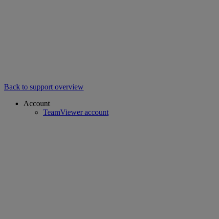
Back to support overview
Account
TeamViewer account