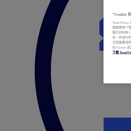
“Cooki
TeamVie
措施更具个
我们对利用 
合，并进行
尤其着重说明
在 Cookie
下载 TeamVi