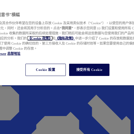
e 同意书”横幅
wer 及其合作伙伴希望在您的设备上存放 Cookie 及采用类似技术（“Cookie”），以使您的用
性化，同时，还会将其用于分析目的。点击
“我同意”
，即表示您同意 (i) 我们设置和使用所有 Cook
Cookie 收集的数据所采取的后续处理措施，我们稍后可能会将这些数据与您使用我们的产品
相应的分析。我们的
《Cookie 政策》
和
《隐私政策》
中进一步介绍了 Cookie 的存放和数据
了使用 Cookie 的确切目的、第三方接收人及 Cookie 的存储时效等。如果您要使用自己的
 设置中调整 Cookie 的存放。
ewer
总部地址
Cookie 設置
接受所有 Cookie