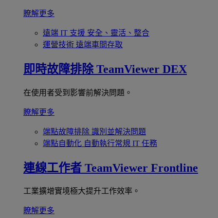
瞭解更多
遠端 IT 支援
安全、靈活、整合
運營技術
遠端車間存取
即時故障排除
TeamViewer DEX
在使用者受到影響前解決問題。
瞭解更多
端點故障排除
識別並解決問題
端點自動化
自動執行常規 IT 任務
連線工作者
TeamViewer Frontline
工業擴增實境極大提升工作效率。
瞭解更多