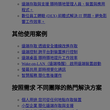
遠端存取與支援
隨時隨地管理人員、裝置與應用
程式。
數位員工體驗 (DEX)
前瞻式解決 IT 問題，避免影
響工作效率。
其他使用案例
遠端存取
透過安全連線改進存取
遠端控制
跨平台對裝置進行控制
遠端桌面
隨時隨地提升工作效率
Wake-on-LAN（遠端喚醒）
啟用遠端裝置啟動
螢幕共用
即時視覺化通訊
智慧服務
簡化售後運作
按照需求
不同團隊的熱門解決方案
個人用途
您可從任何地點存取裝置
小型企業
簡化遠端存取與支援