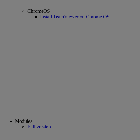
ChromeOS
Install TeamViewer on Chrome OS
Modules
Full version