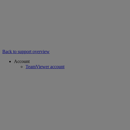
Back to support overview
Account
TeamViewer account