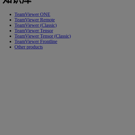
TeamViewer ONE
TeamViewer Remote
TeamViewer (Classic)
TeamViewer Tensor
TeamViewer Tensor (Classic)
TeamViewer Frontline
Other products