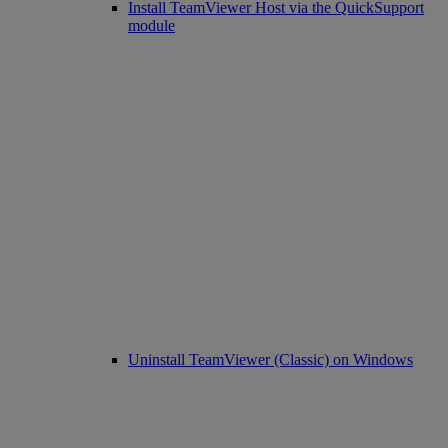
Install TeamViewer Host via the QuickSupport
module
Uninstall TeamViewer (Classic) on Windows