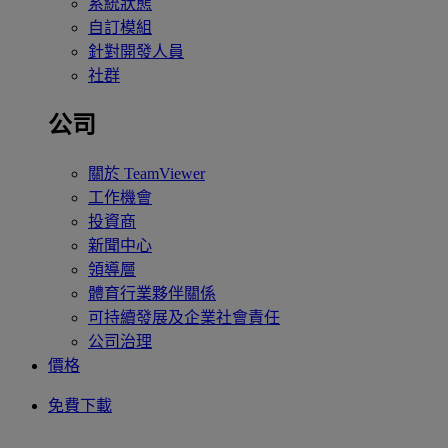
系統狀態
自訂模組
針對開發人員
社群
公司
關於 TeamViewer
工作機會
投資商
新聞中心
領導層
體育行業夥伴關係
可持續發展及企業社會責任
公司治理
價格
免費下載