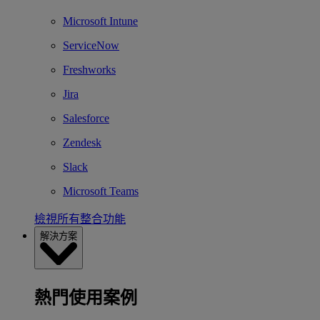
Microsoft Intune
ServiceNow
Freshworks
Jira
Salesforce
Zendesk
Slack
Microsoft Teams
檢視所有整合功能
解決方案
熱門使用案例