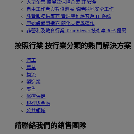
大型企業
擴展並保障企業 IT 安全
自由工作者與數位遊民
隨時隨地安全工作
託管服務供應商
管理與維護客戶 IT 系統
原始設備製造商
簡化支援與運作
非營利及教育行業
TeamViewer 技術享 30% 優惠
按照行業
按行業分類的熱門解決方案
汽車
農業
物流
製造業
零售
醫療保健
銀行與金融
公共領域
請聯絡我們的銷售團隊