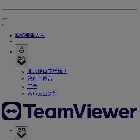
聯絡銷售人員
登入
開啟網頁應用程式
管理主控台
工單
客戶入口網站
產品