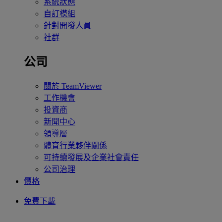
系統狀態
自訂模組
針對開發人員
社群
公司
關於 TeamViewer
工作機會
投資商
新聞中心
領導層
體育行業夥伴關係
可持續發展及企業社會責任
公司治理
價格
免費下載