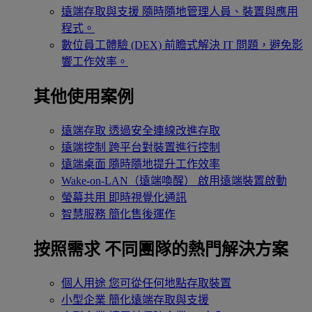
遠端存取與支援
隨時隨地管理人員、裝置與應用
程式。
數位員工體驗 (DEX)
前瞻式解決 IT 問題，避免影
響工作效率。
其他使用案例
遠端存取
透過安全連線改進存取
遠端控制
跨平台對裝置進行控制
遠端桌面
隨時隨地提升工作效率
Wake-on-LAN（遠端喚醒）
啟用遠端裝置啟動
螢幕共用
即時視覺化通訊
智慧服務
簡化售後運作
按照需求
不同團隊的熱門解決方案
個人用途
您可從任何地點存取裝置
小型企業
簡化遠端存取與支援