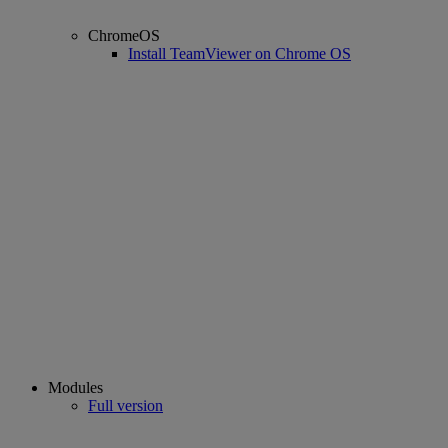
ChromeOS
Install TeamViewer on Chrome OS
Modules
Full version