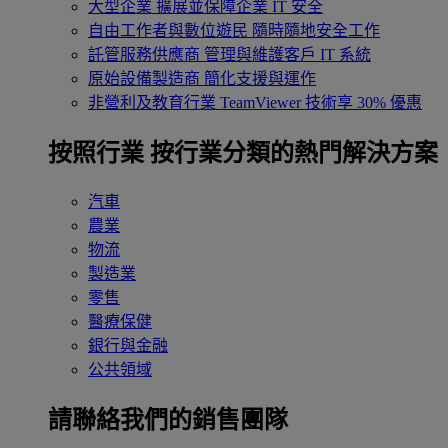
大型企業
擴展並保障企業 IT 安全
自由工作者與數位遊民
隨時隨地安全工作
託管服務供應商
管理與維護客戶 IT 系統
原始設備製造商
簡化支援與運作
非營利及教育行業
TeamViewer 技術享 30% 優惠
按照行業
按行業分類的熱門解決方案
汽車
農業
物流
製造業
零售
醫療保健
銀行與金融
公共領域
請聯絡我們的銷售團隊