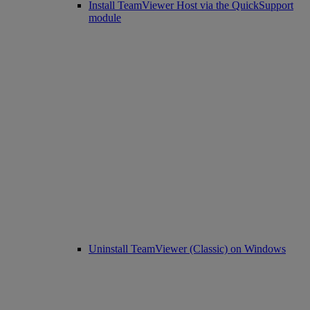
Install TeamViewer Host via the QuickSupport
module
Uninstall TeamViewer (Classic) on Windows