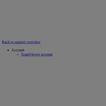
Back to support overview
Account
TeamViewer account