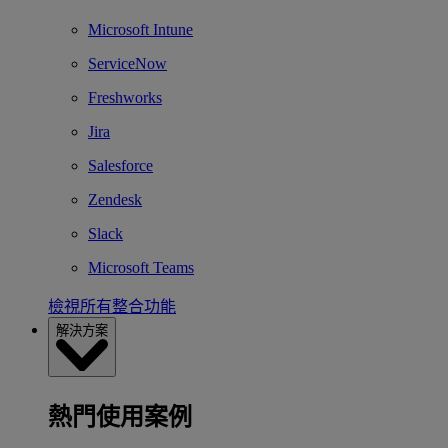
Microsoft Intune
ServiceNow
Freshworks
Jira
Salesforce
Zendesk
Slack
Microsoft Teams
檢視所有整合功能
解決方案
熱門使用案例