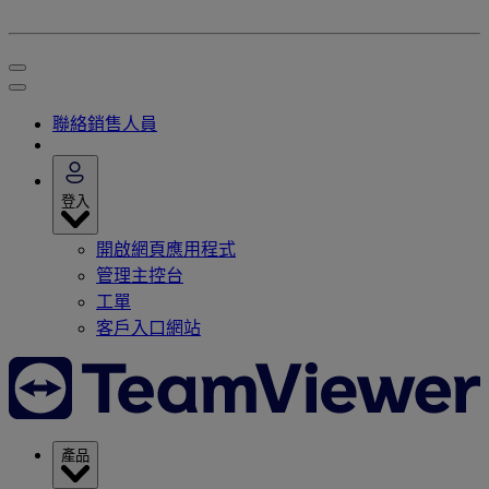
聯絡銷售人員
登入
開啟網頁應用程式
管理主控台
工單
客戶入口網站
產品