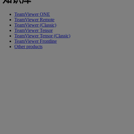
TeamViewer ONE
TeamViewer Remote
TeamViewer (Classic)
TeamViewer Tensor
TeamViewer Tensor (Classic)
TeamViewer Frontline
Other products