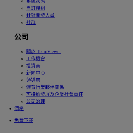
系統狀態
自訂模組
針對開發人員
社群
公司
關於 TeamViewer
工作機會
投資商
新聞中心
領導層
體育行業夥伴關係
可持續發展及企業社會責任
公司治理
價格
免費下載