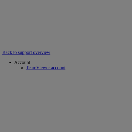
Back to support overview
Account
TeamViewer account