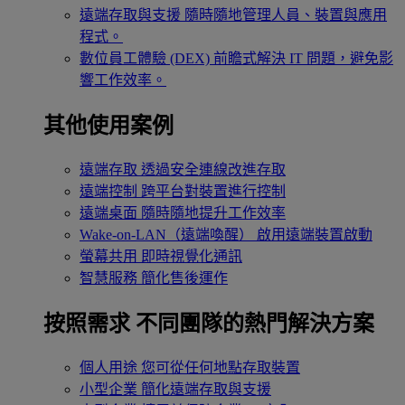
遠端存取與支援
隨時隨地管理人員、裝置與應用
程式。
數位員工體驗 (DEX)
前瞻式解決 IT 問題，避免影
響工作效率。
其他使用案例
遠端存取
透過安全連線改進存取
遠端控制
跨平台對裝置進行控制
遠端桌面
隨時隨地提升工作效率
Wake-on-LAN（遠端喚醒）
啟用遠端裝置啟動
螢幕共用
即時視覺化通訊
智慧服務
簡化售後運作
按照需求
不同團隊的熱門解決方案
個人用途
您可從任何地點存取裝置
小型企業
簡化遠端存取與支援