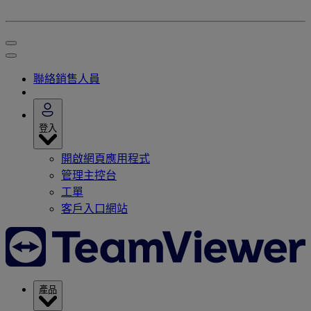
聯絡銷售人員
登入
開啟網頁應用程式
管理主控台
工單
客戶入口網站
產品