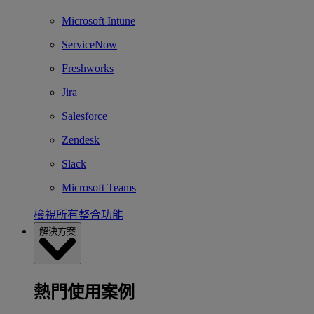
Microsoft Intune
ServiceNow
Freshworks
Jira
Salesforce
Zendesk
Slack
Microsoft Teams
檢視所有整合功能
解決方案
熱門使用案例