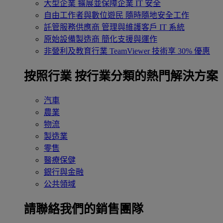
大型企業
擴展並保障企業 IT 安全
自由工作者與數位遊民
隨時隨地安全工作
託管服務供應商
管理與維護客戶 IT 系統
原始設備製造商
簡化支援與運作
非營利及教育行業
TeamViewer 技術享 30% 優惠
按照行業
按行業分類的熱門解決方案
汽車
農業
物流
製造業
零售
醫療保健
銀行與金融
公共領域
請聯絡我們的銷售團隊