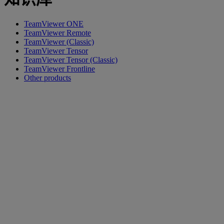
TeamViewer ONE
TeamViewer Remote
TeamViewer (Classic)
TeamViewer Tensor
TeamViewer Tensor (Classic)
TeamViewer Frontline
Other products