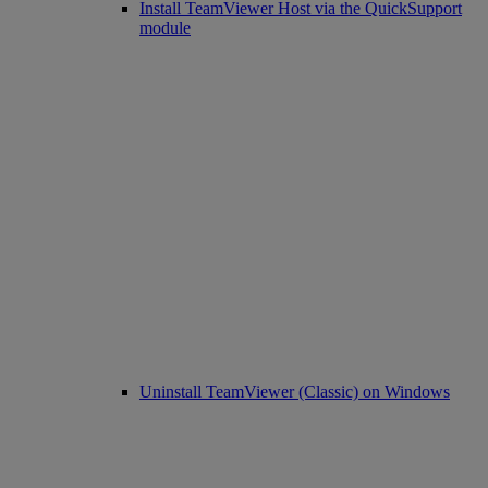
Install TeamViewer Host via the QuickSupport
module
Uninstall TeamViewer (Classic) on Windows