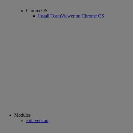
ChromeOS
Install TeamViewer on Chrome OS
Modules
Full version