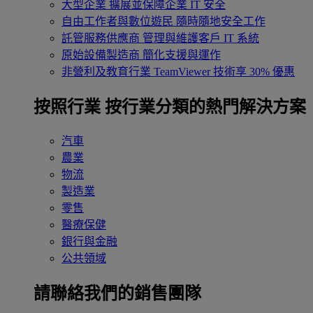
大型企業
擴展並保障企業 IT 安全
自由工作者與數位遊民
隨時隨地安全工作
託管服務供應商
管理與維護客戶 IT 系統
原始設備製造商
簡化支援與運作
非營利及教育行業
TeamViewer 技術享 30% 優惠
按照行業
按行業分類的熱門解決方案
汽車
農業
物流
製造業
零售
醫療保健
銀行與金融
公共領域
請聯絡我們的銷售團隊