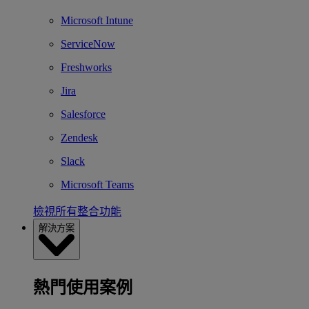
Microsoft Intune
ServiceNow
Freshworks
Jira
Salesforce
Zendesk
Slack
Microsoft Teams
檢視所有整合功能
解決方案
熱門使用案例