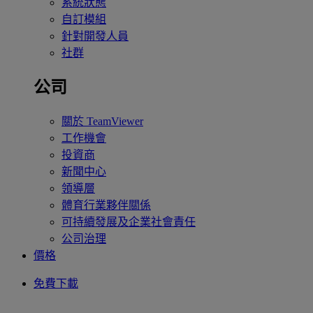
系統狀態
自訂模組
針對開發人員
社群
公司
關於 TeamViewer
工作機會
投資商
新聞中心
領導層
體育行業夥伴關係
可持續發展及企業社會責任
公司治理
價格
免費下載