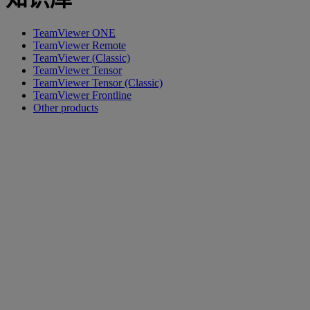
TeamViewer ONE
TeamViewer Remote
TeamViewer (Classic)
TeamViewer Tensor
TeamViewer Tensor (Classic)
TeamViewer Frontline
Other products