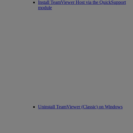
Install TeamViewer Host via the QuickSupport
module
Uninstall TeamViewer (Classic) on Windows