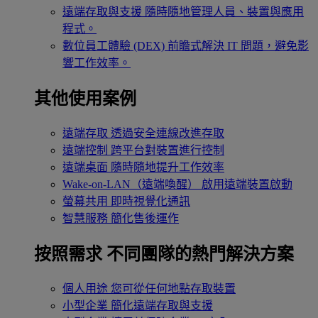
遠端存取與支援
隨時隨地管理人員、裝置與應用
程式。
數位員工體驗 (DEX)
前瞻式解決 IT 問題，避免影
響工作效率。
其他使用案例
遠端存取
透過安全連線改進存取
遠端控制
跨平台對裝置進行控制
遠端桌面
隨時隨地提升工作效率
Wake-on-LAN（遠端喚醒）
啟用遠端裝置啟動
螢幕共用
即時視覺化通訊
智慧服務
簡化售後運作
按照需求
不同團隊的熱門解決方案
個人用途
您可從任何地點存取裝置
小型企業
簡化遠端存取與支援