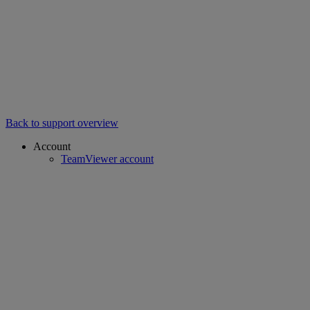
Back to support overview
Account
TeamViewer account