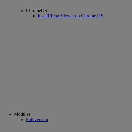
ChromeOS
Install TeamViewer on Chrome OS
Modules
Full version