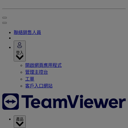
聯絡銷售人員
登入
開啟網頁應用程式
管理主控台
工單
客戶入口網站
產品