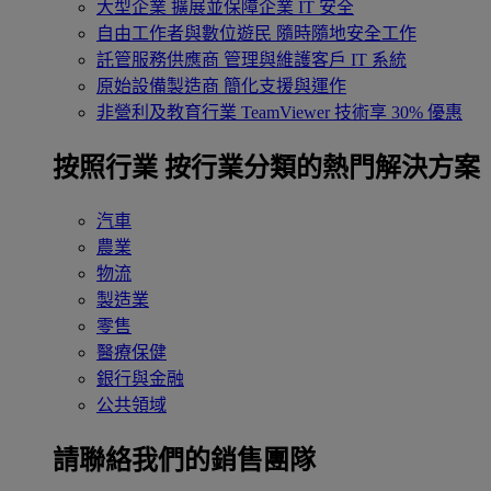
大型企業
擴展並保障企業 IT 安全
自由工作者與數位遊民
隨時隨地安全工作
託管服務供應商
管理與維護客戶 IT 系統
原始設備製造商
簡化支援與運作
非營利及教育行業
TeamViewer 技術享 30% 優惠
按照行業
按行業分類的熱門解決方案
汽車
農業
物流
製造業
零售
醫療保健
銀行與金融
公共領域
請聯絡我們的銷售團隊