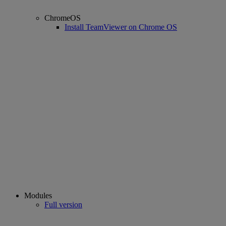
ChromeOS
Install TeamViewer on Chrome OS
Modules
Full version