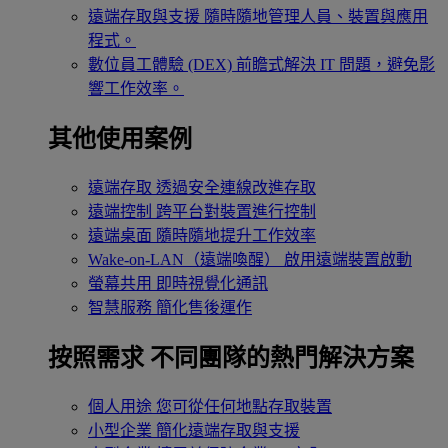
遠端存取與支援
隨時隨地管理人員、裝置與應用
程式。
數位員工體驗 (DEX)
前瞻式解決 IT 問題，避免影
響工作效率。
其他使用案例
遠端存取
透過安全連線改進存取
遠端控制
跨平台對裝置進行控制
遠端桌面
隨時隨地提升工作效率
Wake-on-LAN（遠端喚醒）
啟用遠端裝置啟動
螢幕共用
即時視覺化通訊
智慧服務
簡化售後運作
按照需求
不同團隊的熱門解決方案
個人用途
您可從任何地點存取裝置
小型企業
簡化遠端存取與支援