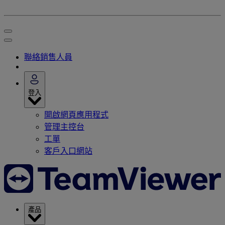
聯絡銷售人員
登入
開啟網頁應用程式
管理主控台
工單
客戶入口網站
產品