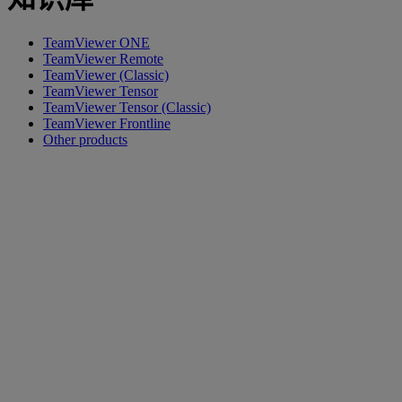
TeamViewer ONE
TeamViewer Remote
TeamViewer (Classic)
TeamViewer Tensor
TeamViewer Tensor (Classic)
TeamViewer Frontline
Other products