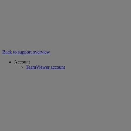
Back to support overview
Account
TeamViewer account