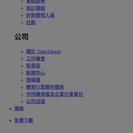
系統狀態
自訂模組
針對開發人員
社群
公司
關於 TeamViewer
工作機會
投資商
新聞中心
領導層
體育行業夥伴關係
可持續發展及企業社會責任
公司治理
價格
免費下載