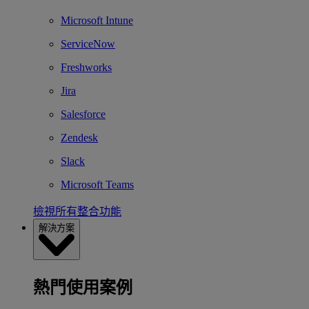
Microsoft Intune
ServiceNow
Freshworks
Jira
Salesforce
Zendesk
Slack
Microsoft Teams
檢視所有整合功能
解決方案
熱門使用案例