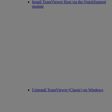
Install TeamViewer Host via the QuickSupport
module
Uninstall TeamViewer (Classic) on Windows