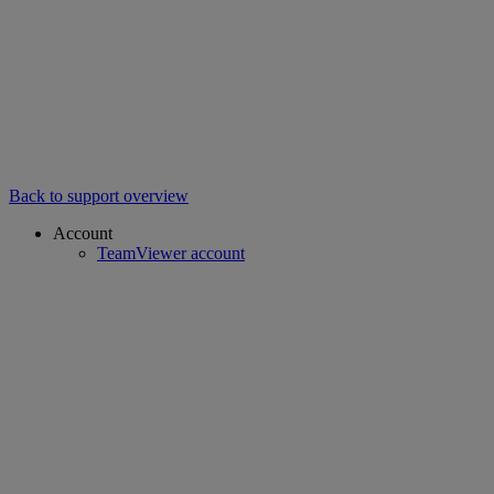
Back to support overview
Account
TeamViewer account