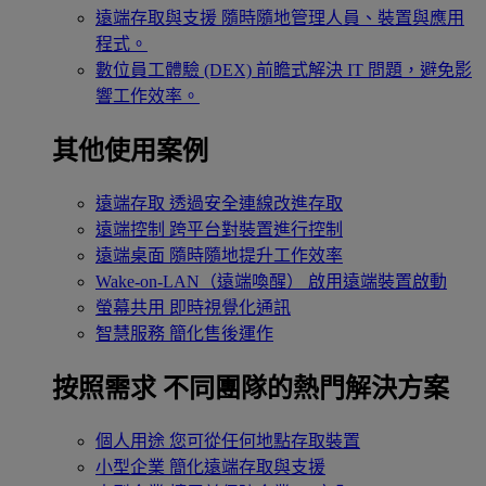
遠端存取與支援
隨時隨地管理人員、裝置與應用
程式。
數位員工體驗 (DEX)
前瞻式解決 IT 問題，避免影
響工作效率。
其他使用案例
遠端存取
透過安全連線改進存取
遠端控制
跨平台對裝置進行控制
遠端桌面
隨時隨地提升工作效率
Wake-on-LAN（遠端喚醒）
啟用遠端裝置啟動
螢幕共用
即時視覺化通訊
智慧服務
簡化售後運作
按照需求
不同團隊的熱門解決方案
個人用途
您可從任何地點存取裝置
小型企業
簡化遠端存取與支援