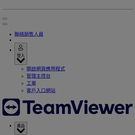
聯絡銷售人員
登入
開啟網頁應用程式
管理主控台
工單
客戶入口網站
產品