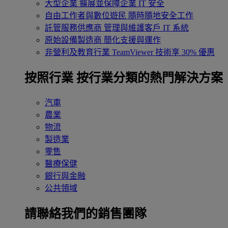
大型企業
擴展並保障企業 IT 安全
自由工作者與數位遊民
隨時隨地安全工作
託管服務供應商
管理與維護客戶 IT 系統
原始設備製造商
簡化支援與運作
非營利及教育行業
TeamViewer 技術享 30% 優惠
按照行業
按行業分類的熱門解決方案
汽車
農業
物流
製造業
零售
醫療保健
銀行與金融
公共領域
請聯絡我們的銷售團隊