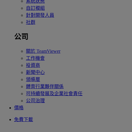
系統狀態
自訂模組
針對開發人員
社群
公司
關於 TeamViewer
工作機會
投資商
新聞中心
領導層
體育行業夥伴關係
可持續發展及企業社會責任
公司治理
價格
免費下載