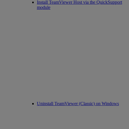
Install TeamViewer Host via the QuickSupport
module
Uninstall TeamViewer (Classic) on Windows