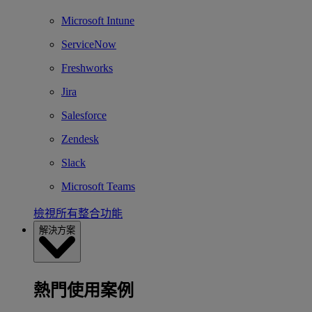
Microsoft Intune
ServiceNow
Freshworks
Jira
Salesforce
Zendesk
Slack
Microsoft Teams
檢視所有整合功能
解決方案
熱門使用案例