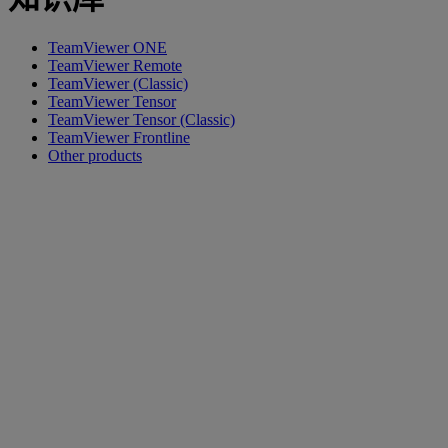
TeamViewer ONE
TeamViewer Remote
TeamViewer (Classic)
TeamViewer Tensor
TeamViewer Tensor (Classic)
TeamViewer Frontline
Other products