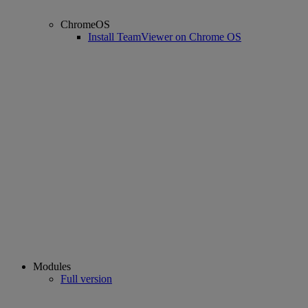
ChromeOS
Install TeamViewer on Chrome OS
Modules
Full version