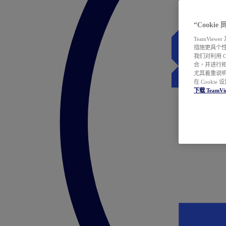
“Cooki
TeamVie
措施更具个
我们对利用 
合，并进行
尤其着重说明
在 Cookie
下载 TeamVi