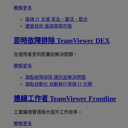
瞭解更多
遠端 IT 支援
安全、靈活、整合
運營技術
遠端車間存取
即時故障排除
TeamViewer DEX
在使用者受到影響前解決問題。
瞭解更多
端點故障排除
識別並解決問題
端點自動化
自動執行常規 IT 任務
連線工作者
TeamViewer Frontline
工業擴增實境極大提升工作效率。
瞭解更多