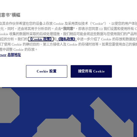
e 同意书”横幅
wer 及其合作伙伴希望在您的设备上存放 Cookie 及采用类似技术（“Cookie”），以使您的用
性化，同时，还会将其用于分析目的。点击
“我同意”
，即表示您同意 (i) 我们设置和使用所有 Cook
Cookie 收集的数据所采取的后续处理措施，我们稍后可能会将这些数据与您使用我们的产品
相应的分析。我们的
《Cookie 政策》
和
《隐私政策》
中进一步介绍了 Cookie 的存放和数据
了使用 Cookie 的确切目的、第三方接收人及 Cookie 的存储时效等。如果您要使用自己的
 设置中调整 Cookie 的存放。
ewer
总部地址
Cookie 設置
接受所有 Cookie