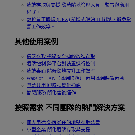
遠端存取與支援
隨時隨地管理人員、裝置與應用
程式。
數位員工體驗 (DEX)
前瞻式解決 IT 問題，避免影
響工作效率。
其他使用案例
遠端存取
透過安全連線改進存取
遠端控制
跨平台對裝置進行控制
遠端桌面
隨時隨地提升工作效率
Wake-on-LAN（遠端喚醒）
啟用遠端裝置啟動
螢幕共用
即時視覺化通訊
智慧服務
簡化售後運作
按照需求
不同團隊的熱門解決方案
個人用途
您可從任何地點存取裝置
小型企業
簡化遠端存取與支援