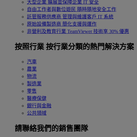
大型企業
擴展並保障企業 IT 安全
自由工作者與數位遊民
隨時隨地安全工作
託管服務供應商
管理與維護客戶 IT 系統
原始設備製造商
簡化支援與運作
非營利及教育行業
TeamViewer 技術享 30% 優惠
按照行業
按行業分類的熱門解決方案
汽車
農業
物流
製造業
零售
醫療保健
銀行與金融
公共領域
請聯絡我們的銷售團隊