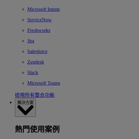
Microsoft Intune
ServiceNow
Freshworks
Jira
Salesforce
Zendesk
Slack
Microsoft Teams
檢視所有整合功能
解決方案
熱門使用案例