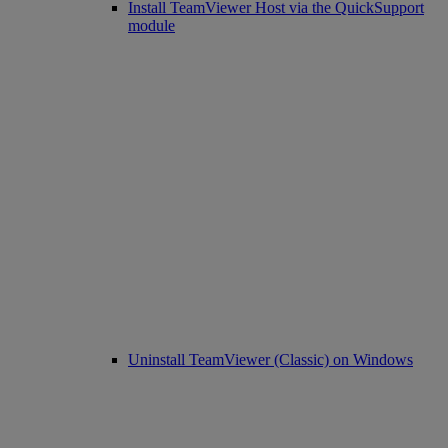
Install TeamViewer Host via the QuickSupport
module
Uninstall TeamViewer (Classic) on Windows