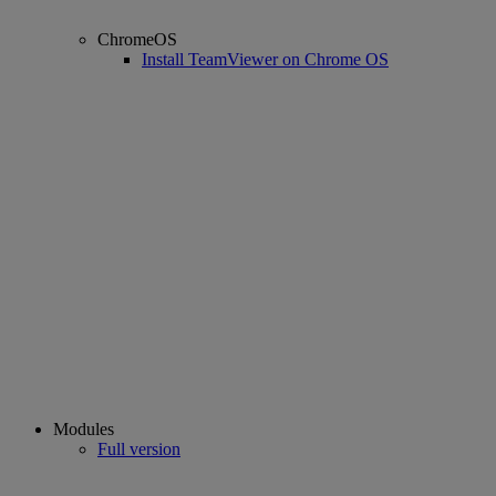
ChromeOS
Install TeamViewer on Chrome OS
Modules
Full version