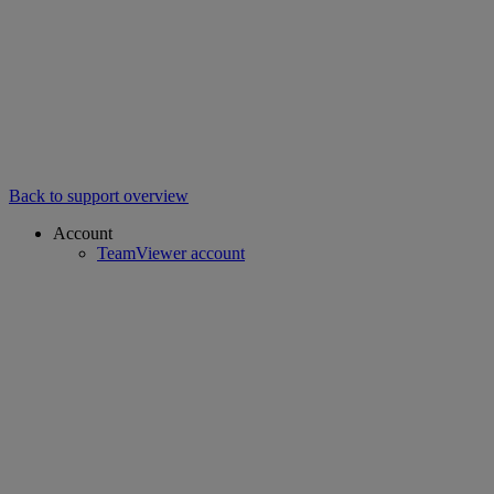
Back to support overview
Account
TeamViewer account