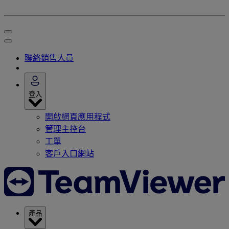
聯絡銷售人員
登入
開啟網頁應用程式
管理主控台
工單
客戶入口網站
產品