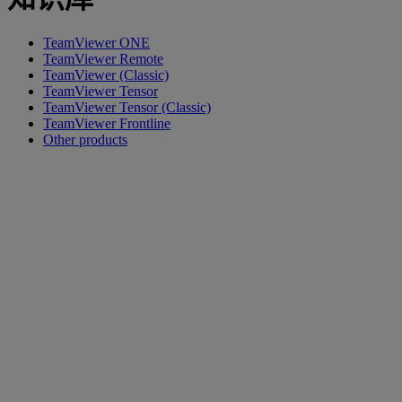
TeamViewer ONE
TeamViewer Remote
TeamViewer (Classic)
TeamViewer Tensor
TeamViewer Tensor (Classic)
TeamViewer Frontline
Other products