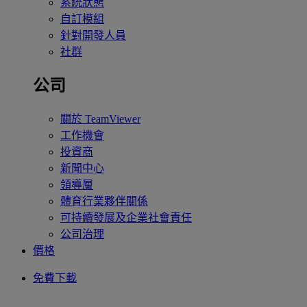
系統狀態
自訂模組
針對開發人員
社群
公司
關於 TeamViewer
工作機會
投資商
新聞中心
領導層
體育行業夥伴關係
可持續發展及企業社會責任
公司治理
價格
免費下載