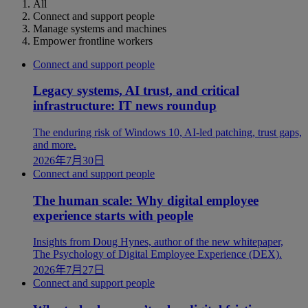
All
Connect and support people
Manage systems and machines
Empower frontline workers
Connect and support people
Legacy systems, AI trust, and critical
infrastructure: IT news roundup
The enduring risk of Windows 10, AI-led patching, trust gaps,
and more.
2026年7月30日
Connect and support people
The human scale: Why digital employee
experience starts with people
Insights from Doug Hynes, author of the new whitepaper,
The Psychology of Digital Employee Experience (DEX).
2026年7月27日
Connect and support people