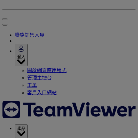
聯絡銷售人員
登入
開啟網頁應用程式
管理主控台
工單
客戶入口網站
產品