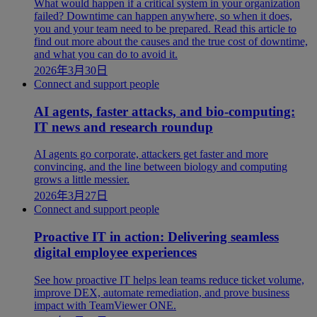
What would happen if a critical system in your organization
failed? Downtime can happen anywhere, so when it does,
you and your team need to be prepared. Read this article to
find out more about the causes and the true cost of downtime,
and what you can do to avoid it.
2026年3月30日
Connect and support people
AI agents, faster attacks, and bio-computing:
IT news and research roundup
AI agents go corporate, attackers get faster and more
convincing, and the line between biology and computing
grows a little messier.
2026年3月27日
Connect and support people
Proactive IT in action: Delivering seamless
digital employee experiences
See how proactive IT helps lean teams reduce ticket volume,
improve DEX, automate remediation, and prove business
impact with TeamViewer ONE.