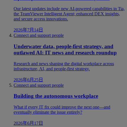
Our latest updates include new AI-powered capabilities in Tia,
the TeamViewer Intelligent Agent; enhanced DEX insights,
and secure access innovations.
2026年7月14日
Connect and support people
Underwater data, people-first strategy, and
outlawed AI: IT news and research roundup
Research and news shaping the digital workplace across
infrastructure, AI, and people-first strategy.
2026年6月25日
Connect and support people
Building the autonomous workplace
What if every IT fix could improve the next one—and
eventually eliminate the issue entirely?
2026年6月17日