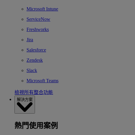
Microsoft Intune
ServiceNow
Freshworks
Jira
Salesforce
Zendesk
Slack
Microsoft Teams
檢視所有整合功能
解決方案
熱門使用案例