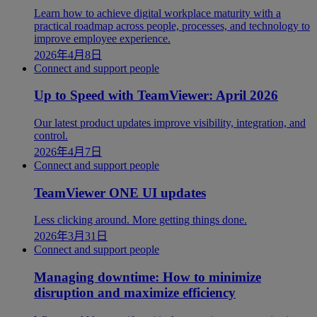
Learn how to achieve digital workplace maturity with a
practical roadmap across people, processes, and technology to
improve employee experience.
2026年4月8日
Connect and support people
Up to Speed with TeamViewer: April 2026
Our latest product updates improve visibility, integration, and
control.
2026年4月7日
Connect and support people
TeamViewer ONE UI updates
Less clicking around. More getting things done.
2026年3月31日
Connect and support people
Managing downtime: How to minimize
disruption and maximize efficiency