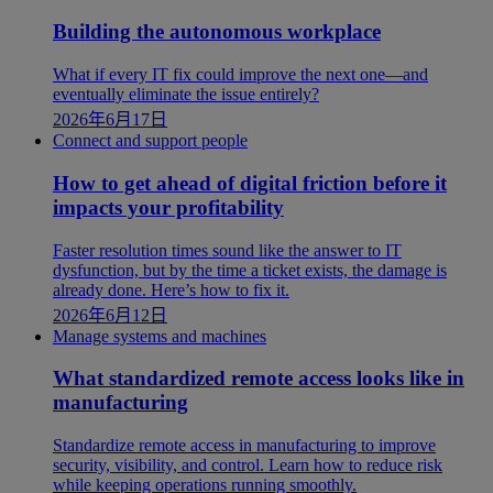
Building the autonomous workplace
What if every IT fix could improve the next one—and
eventually eliminate the issue entirely?
2026年6月17日
Connect and support people
How to get ahead of digital friction before it
impacts your profitability
Faster resolution times sound like the answer to IT
dysfunction, but by the time a ticket exists, the damage is
already done. Here’s how to fix it.
2026年6月12日
Manage systems and machines
What standardized remote access looks like in
manufacturing
Standardize remote access in manufacturing to improve
security, visibility, and control. Learn how to reduce risk
while keeping operations running smoothly.