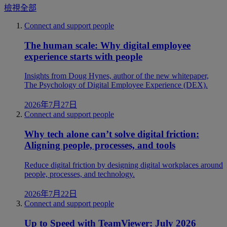
檢視全部
Connect and support people
The human scale: Why digital employee
experience starts with people
Insights from Doug Hynes, author of the new whitepaper,
The Psychology of Digital Employee Experience (DEX).
2026年7月27日
Connect and support people
Why tech alone can’t solve digital friction:
Aligning people, processes, and tools
Reduce digital friction by designing digital workplaces around
people, processes, and technology.
2026年7月22日
Connect and support people
Up to Speed with TeamViewer: July 2026