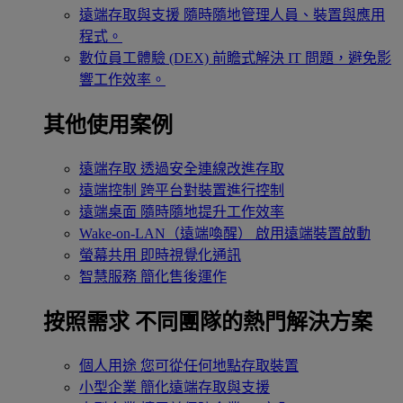
遠端存取與支援
隨時隨地管理人員、裝置與應用
程式。
數位員工體驗 (DEX)
前瞻式解決 IT 問題，避免影
響工作效率。
其他使用案例
遠端存取
透過安全連線改進存取
遠端控制
跨平台對裝置進行控制
遠端桌面
隨時隨地提升工作效率
Wake-on-LAN（遠端喚醒）
啟用遠端裝置啟動
螢幕共用
即時視覺化通訊
智慧服務
簡化售後運作
按照需求
不同團隊的熱門解決方案
個人用途
您可從任何地點存取裝置
小型企業
簡化遠端存取與支援