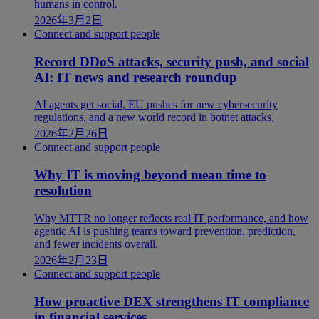
humans in control.
2026年3月2日
Connect and support people
Record DDoS attacks, security push, and social
AI: IT news and research roundup
AI agents get social, EU pushes for new cybersecurity
regulations, and a new world record in botnet attacks.
2026年2月26日
Connect and support people
Why IT is moving beyond mean time to
resolution
Why MTTR no longer reflects real IT performance, and how
agentic AI is pushing teams toward prevention, prediction,
and fewer incidents overall.
2026年2月23日
Connect and support people
How proactive DEX strengthens IT compliance
in financial services