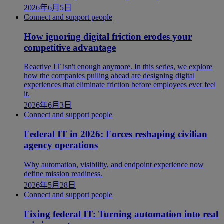
2026年6月5日
Connect and support people
How ignoring digital friction erodes your
competitive advantage
Reactive IT isn't enough anymore. In this series, we explore
how the companies pulling ahead are designing digital
experiences that eliminate friction before employees ever feel
it.
2026年6月3日
Connect and support people
Federal IT in 2026: Forces reshaping civilian
agency operations
Why automation, visibility, and endpoint experience now
define mission readiness.
2026年5月28日
Connect and support people
Fixing federal IT: Turning automation into real