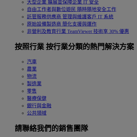
大型企業
擴展並保障企業 IT 安全
自由工作者與數位遊民
隨時隨地安全工作
託管服務供應商
管理與維護客戶 IT 系統
原始設備製造商
簡化支援與運作
非營利及教育行業
TeamViewer 技術享 30% 優惠
按照行業
按行業分類的熱門解決方案
汽車
農業
物流
製造業
零售
醫療保健
銀行與金融
公共領域
請聯絡我們的銷售團隊