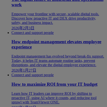
work
Empower your frontline with secure, scalable digital tools.
Discover how proactive IT and DEX drive productivity,
safety, and business impact.
2026年2月3日
Connect and support people
How endpoint management elevates employee
experience
Endpoint management has evolved beyond break-fix support.
Today, it helps IT teams automate routine tasks, prevent
disruptions, and elevate the digital employee experience.
2026年1月27日
Connect and support people
How to maximize ROI from your IT budget
Learn how IT leaders can improve ROI by shifting to
proactive IT, using AI where it counts, and reducing tool
sprawl with TeamViewer ONE.