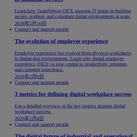
Learn how TeamViewer DEX supports IT teams in building
secure, resilient, and compliant digital environments at scale.
2026年2月16日
Connect and support people
The evolution of employee experience
Employee experience has evolved from physical workplaces
to digital-first environments. Learn why digital employee
experience (DEX) is now central to productivity, retention,
and customer experience.
2026年2月9日
Connect and support people
3 metrics for defining digital workplace success
Get a detailed overview of the key metrics shaping digital
workplace success.
2026年2月4日
Connect and support people
The digital future of industrial and operational