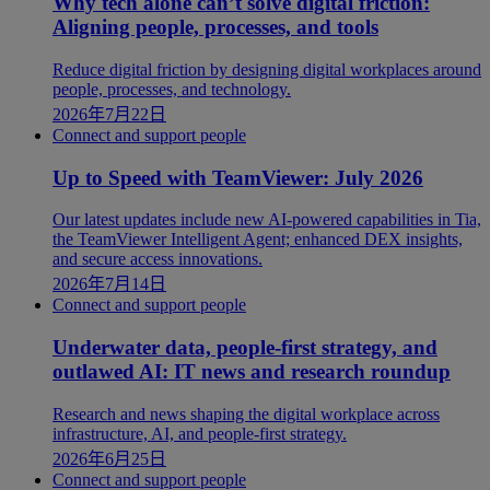
Why tech alone can’t solve digital friction:
Aligning people, processes, and tools
Reduce digital friction by designing digital workplaces around
people, processes, and technology.
2026年7月22日
Connect and support people
Up to Speed with TeamViewer: July 2026
Our latest updates include new AI-powered capabilities in Tia,
the TeamViewer Intelligent Agent; enhanced DEX insights,
and secure access innovations.
2026年7月14日
Connect and support people
Underwater data, people-first strategy, and
outlawed AI: IT news and research roundup
Research and news shaping the digital workplace across
infrastructure, AI, and people-first strategy.
2026年6月25日
Connect and support people