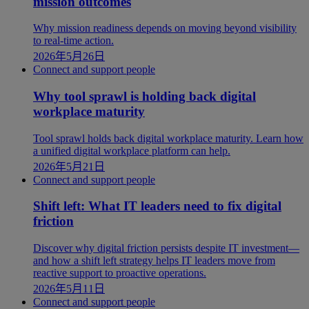
mission outcomes
Why mission readiness depends on moving beyond visibility
to real-time action.
2026年5月26日
Connect and support people
Why tool sprawl is holding back digital
workplace maturity
Tool sprawl holds back digital workplace maturity. Learn how
a unified digital workplace platform can help.
2026年5月21日
Connect and support people
Shift left: What IT leaders need to fix digital
friction
Discover why digital friction persists despite IT investment—
and how a shift left strategy helps IT leaders move from
reactive support to proactive operations.
2026年5月11日
Connect and support people