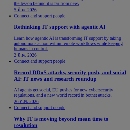
the lesson behind it is far from new.
5 มี.ค. 2026
Connect and support people
Rethinking IT support with agentic AI
Learn how agentic AI is transforming IT support by taking
autonomous action within remote workflows while keeping
humans in control.
2 มี.ค. 2026
Connect and support people
Record DDoS attacks, security push, and social
AI: IT news and research roundup
AI agents get social, EU pushes for new cybersecurity
regulations, and a new world record in botnet attacks.
26 ก.พ. 2026
Connect and support people
Why IT is moving beyond mean time to
resolution