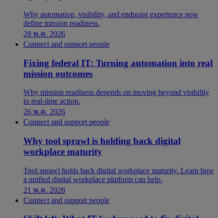
Why automation, visibility, and endpoint experience now
define mission readiness.
28 พ.ค. 2026
Connect and support people
Fixing federal IT: Turning automation into real
mission outcomes
Why mission readiness depends on moving beyond visibility
to real-time action.
26 พ.ค. 2026
Connect and support people
Why tool sprawl is holding back digital
workplace maturity
Tool sprawl holds back digital workplace maturity. Learn how
a unified digital workplace platform can help.
21 พ.ค. 2026
Connect and support people