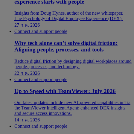
experience starts with people
Insights from Doug Hynes, author of the new whitepaper,
The Psychology of Digital Employee Experience (DEX).
27 ก.ค. 2026
Connect and support people
Why tech alone can’t solve digital friction:
Aligning people, processes, and tools
Reduce digital friction by designing digital workplaces around
people, processes, and technology.
22 ก.ค. 2026
Connect and support people
Up to Speed with TeamViewer: July 2026
Our latest updates include new AI-powered capabilities in Tia,
the TeamViewer Intelligent Agent; enhanced DEX insights,
and secure access innovations.
14 ก.ค. 2026
Connect and support people