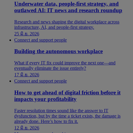
Underwater data, people-first strategy, and
outlawed AI: IT news and research roundup
Research and news shaping the digital workplace across
infrastructure, AI, and people-first strategy.
25 มิ.ย. 2026
Connect and support people
Building the autonomous workplace
What if every IT fix could improve the next one—and
eventually eliminate the issue entirely?
17 มิ.ย. 2026
Connect and support people
How to get ahead of digital friction before it
impacts your profitability
Faster resolution times sound like the answer to IT
dysfunction, but by the time a ticket exists, the damage is
already done. Here’s how to fix it.
12 มิ.ย. 2026