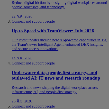
Reduce digital friction by designing digital workplaces around
people, processes, and technology.
22 ก.ค. 2026
Connect and support people
Up to Speed with TeamViewer: July 2026
Our latest updates include new AI-powered capabilities in Tia,
the TeamViewer Intelligent Agent; enhanced DEX insights,
and secure access innovations.
14 ก.ค. 2026
Connect and support people
Underwater data, people-first strategy, and
outlawed AI: IT news and research roundup
Research and news shaping the digital workplace across
infrastructure, AI, and people-first strategy.
25 มิ.ย. 2026
Connect and support people