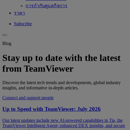
การกำกับดูแลกิจการ
ราคา
Subscribe
Blog
Stay up to date with the latest
from TeamViewer
Discover the latest tech trends and developments, global industry
insights, and informative in-depth articles.
Connect and support people
Up to Speed with TeamViewer: July 2026
Our latest updates include new AI-powered capabilities in Tia, the
TeamViewer Intelligent Agent; enhanced DEX insights, and secure