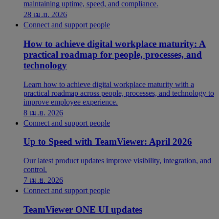
maintaining uptime, speed, and compliance.
28 เม.ย. 2026
Connect and support people
How to achieve digital workplace maturity: A
practical roadmap for people, processes, and
technology
Learn how to achieve digital workplace maturity with a
practical roadmap across people, processes, and technology to
improve employee experience.
8 เม.ย. 2026
Connect and support people
Up to Speed with TeamViewer: April 2026
Our latest product updates improve visibility, integration, and
control.
7 เม.ย. 2026
Connect and support people
TeamViewer ONE UI updates