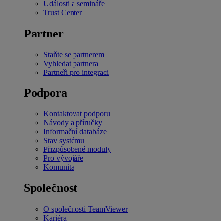
Události a semináře
Trust Center
Partner
Staňte se partnerem
Vyhledat partnera
Partneři pro integraci
Podpora
Kontaktovat podporu
Návody a příručky
Informační databáze
Stav systému
Přizpůsobené moduly
Pro vývojáře
Komunita
Společnost
O společnosti TeamViewer
Kariéra