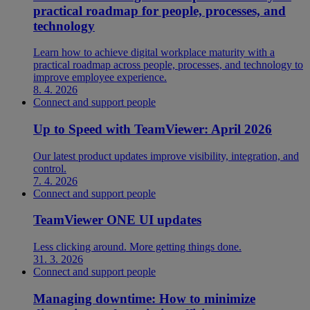
practical roadmap for people, processes, and
technology
Learn how to achieve digital workplace maturity with a
practical roadmap across people, processes, and technology to
improve employee experience.
8. 4. 2026
Connect and support people
Up to Speed with TeamViewer: April 2026
Our latest product updates improve visibility, integration, and
control.
7. 4. 2026
Connect and support people
TeamViewer ONE UI updates
Less clicking around. More getting things done.
31. 3. 2026
Connect and support people
Managing downtime: How to minimize