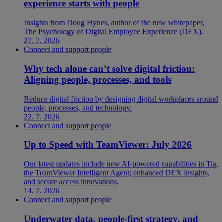
experience starts with people
Insights from Doug Hynes, author of the new whitepaper,
The Psychology of Digital Employee Experience (DEX).
27. 7. 2026
Connect and support people
Why tech alone can’t solve digital friction:
Aligning people, processes, and tools
Reduce digital friction by designing digital workplaces around
people, processes, and technology.
22. 7. 2026
Connect and support people
Up to Speed with TeamViewer: July 2026
Our latest updates include new AI-powered capabilities in Tia,
the TeamViewer Intelligent Agent; enhanced DEX insights,
and secure access innovations.
14. 7. 2026
Connect and support people
Underwater data, people-first strategy, and