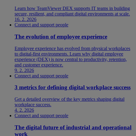
Learn how TeamViewer DEX supports IT teams in building
secure, resilient, and compliant digital environments at scale.
16. 2. 2026
Connect and support people
The evolution of employee experience
Employee experience has evolved from physical workplaces
to digital-first environments. Learn why digital employee
experience (DEX) is now central to productivity, retention,
and customer experience.
9. 2. 2026
Connect and support people
3 metrics for defining digital workplace success
Get a detailed overview of the key metrics shaping digital
workplace success.
4. 2. 2026
Connect and support people
The digital future of industrial and operational
work