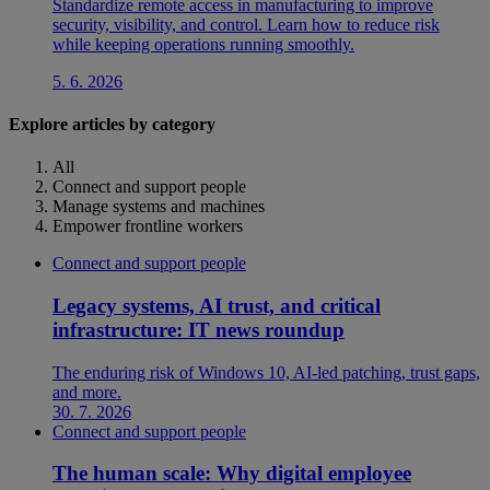
Standardize remote access in manufacturing to improve
security, visibility, and control. Learn how to reduce risk
while keeping operations running smoothly.
5. 6. 2026
Explore articles by category
All
Connect and support people
Manage systems and machines
Empower frontline workers
Connect and support people
Legacy systems, AI trust, and critical
infrastructure: IT news roundup
The enduring risk of Windows 10, AI-led patching, trust gaps,
and more.
30. 7. 2026
Connect and support people
The human scale: Why digital employee