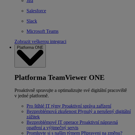
Jira
Salesforce
Slack
Microsoft Teams
Zobrazit veškerou integraci
Platforma ONE
Platforma TeamViewer ONE
Proaktivně spravujte a optimalizujte své digitální pracoviště
v jedné platformě.
Pro štíhlé IT týmy
Proaktivní správa zařízení
Bezproblémová zkušenost
Plynulý a nerušený digitální
zážitek
Bezproblémové IT operace
Proaktivní nápravná
opatření a výjimečný servis
Promluvte si s naším týmem
Připraveni na změnu?