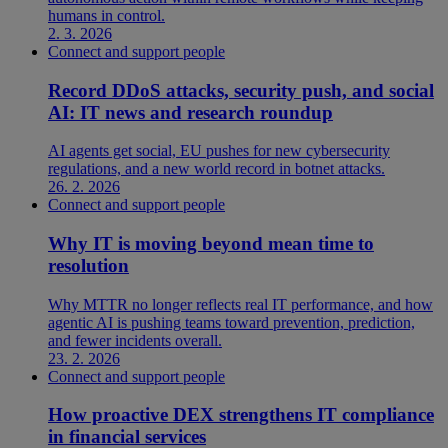
humans in control.
2. 3. 2026
Connect and support people
Record DDoS attacks, security push, and social
AI: IT news and research roundup
AI agents get social, EU pushes for new cybersecurity
regulations, and a new world record in botnet attacks.
26. 2. 2026
Connect and support people
Why IT is moving beyond mean time to
resolution
Why MTTR no longer reflects real IT performance, and how
agentic AI is pushing teams toward prevention, prediction,
and fewer incidents overall.
23. 2. 2026
Connect and support people
How proactive DEX strengthens IT compliance
in financial services