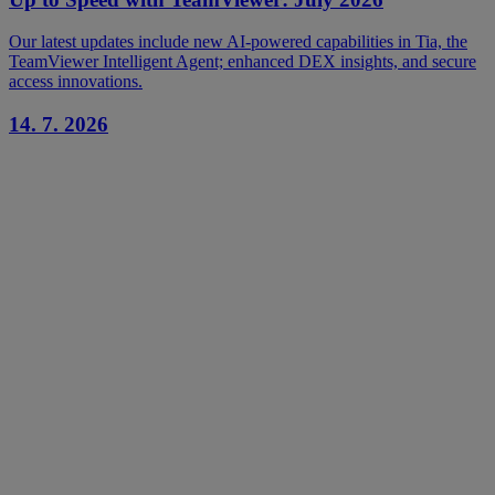
Our latest updates include new AI-powered capabilities in Tia, the
TeamViewer Intelligent Agent; enhanced DEX insights, and secure
access innovations.
14. 7. 2026