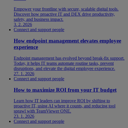
Empower your frontline with secure, scalable digital tools.
Discover how proactive IT and DEX drive productivity,
safety, and business impact.
3. 2. 2026
Connect and support people
How endpoint management elevates employee
experience
Endpoint management has evolved beyond break-fix support.
Today, it helps IT teams automate routine tasks, prevent
disruptions, and elevate the digital employee experience.
27. 1. 2026
Connect and support people
How to maximize ROI from your IT budget
Learn how IT leaders can improve ROI by shifting to
proactive IT, using AI where it counts, and reducing tool
sprawl with TeamViewer ONE.
23. 1. 2026
Connect and support people