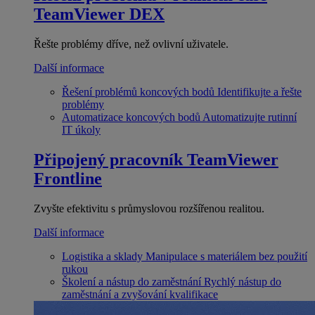
TeamViewer DEX
Řešte problémy dříve, než ovlivní uživatele.
Další informace
Řešení problémů koncových bodů
Identifikujte a řešte
problémy
Automatizace koncových bodů
Automatizujte rutinní
IT úkoly
Připojený pracovník
TeamViewer
Frontline
Zvyšte efektivitu s průmyslovou rozšířenou realitou.
Další informace
Logistika a sklady
Manipulace s materiálem bez použití
rukou
Školení a nástup do zaměstnání
Rychlý nástup do
zaměstnání a zvyšování kvalifikace