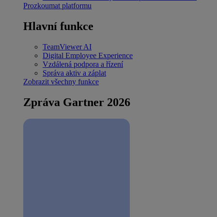
Prozkoumat platformu
Hlavní funkce
TeamViewer AI
Digital Employee Experience
Vzdálená podpora a řízení
Správa aktiv a záplat
Zobrazit všechny funkce
Zpráva Gartner 2026