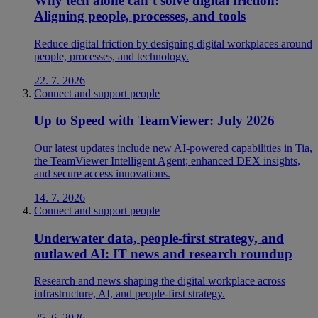
Why tech alone can’t solve digital friction:
Aligning people, processes, and tools
Reduce digital friction by designing digital workplaces around
people, processes, and technology.
22. 7. 2026
Connect and support people
Up to Speed with TeamViewer: July 2026
Our latest updates include new AI-powered capabilities in Tia,
the TeamViewer Intelligent Agent; enhanced DEX insights,
and secure access innovations.
14. 7. 2026
Connect and support people
Underwater data, people-first strategy, and
outlawed AI: IT news and research roundup
Research and news shaping the digital workplace across
infrastructure, AI, and people-first strategy.
25. 6. 2026