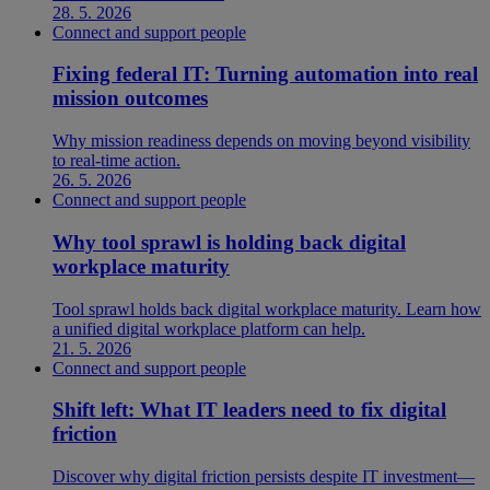
28. 5. 2026
Connect and support people
Fixing federal IT: Turning automation into real
mission outcomes
Why mission readiness depends on moving beyond visibility
to real-time action.
26. 5. 2026
Connect and support people
Why tool sprawl is holding back digital
workplace maturity
Tool sprawl holds back digital workplace maturity. Learn how
a unified digital workplace platform can help.
21. 5. 2026
Connect and support people
Shift left: What IT leaders need to fix digital
friction
Discover why digital friction persists despite IT investment—