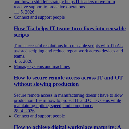
and how a shift left strategy helps IT leaders move from
reactive support to proactive operations.
11. 5. 2026
Connect and support people
How Tia helps IT teams turn fixes into reusable
scripts
Turn successful resolutions into reusable scripts with Tia AI-
assisted scripting and reduce repeat work across devices and
teams.
4. 5. 2026
Manage systems and machines
How to secure remote access across IT and OT
without slowing production
Secure remote access in manufacturing doesn’t have to slow
production. Learn how to protect IT and OT systems while
maintaining uptime, speed, and compliance.
28. 4. 2026
Connect and support people
How to achieve digital workplace maturity: A