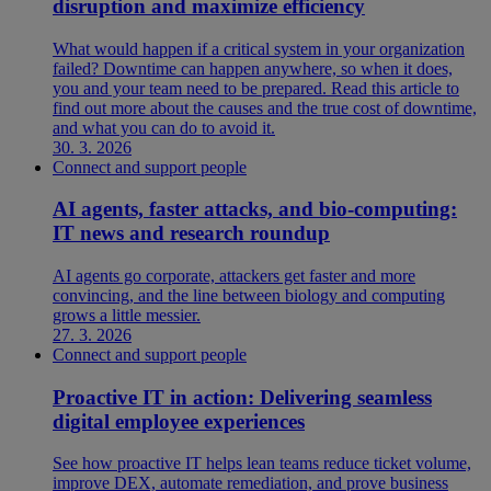
disruption and maximize efficiency
What would happen if a critical system in your organization
failed? Downtime can happen anywhere, so when it does,
you and your team need to be prepared. Read this article to
find out more about the causes and the true cost of downtime,
and what you can do to avoid it.
30. 3. 2026
Connect and support people
AI agents, faster attacks, and bio-computing:
IT news and research roundup
AI agents go corporate, attackers get faster and more
convincing, and the line between biology and computing
grows a little messier.
27. 3. 2026
Connect and support people
Proactive IT in action: Delivering seamless
digital employee experiences
See how proactive IT helps lean teams reduce ticket volume,
improve DEX, automate remediation, and prove business