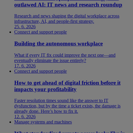
outlawed AI: IT news and research roundup
Research and news shaping the digital workplace across
infrastructure, AI, and people-first strategy.
25. 6. 2026
Connect and support people
Building the autonomous workplace
What if every IT fix could improve the next one—and
eventually eliminate the issue entirely?
17. 6. 2026
Connect and support people
How to get ahead of digital friction before it
impacts your profitability
Faster resolution times sound like the answer to IT
dysfunction, but by the time a ticket exists, the damage is
already done. Here’s how to fix it.
12. 6. 2026
Manage systems and machines