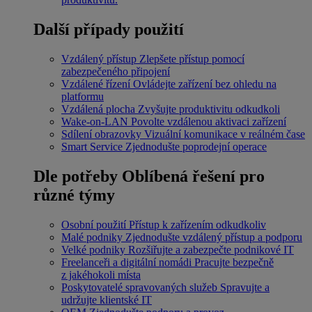
Další případy použití
Vzdálený přístup
Zlepšete přístup pomocí
zabezpečeného připojení
Vzdálené řízení
Ovládejte zařízení bez ohledu na
platformu
Vzdálená plocha
Zvyšujte produktivitu odkudkoli
Wake-on-LAN
Povolte vzdálenou aktivaci zařízení
Sdílení obrazovky
Vizuální komunikace v reálném čase
Smart Service
Zjednodušte poprodejní operace
Dle potřeby
Oblíbená řešení pro
různé týmy
Osobní použití
Přístup k zařízením odkudkoliv
Malé podniky
Zjednodušte vzdálený přístup a podporu
Velké podniky
Rozšiřujte a zabezpečte podnikové IT
Freelanceři a digitální nomádi
Pracujte bezpečně
z jakéhokoli místa
Poskytovatelé spravovaných služeb
Spravujte a
udržujte klientské IT