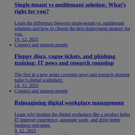
Single-tenant vs multitenant solution: What’s
right for you?
Learn the difference between single-tenant vs. multitenant
solutions and how to choose the best deployment strategy for
you.
19. 12. 2025
Connect and support people
Floppy discs, vague tickets, and phishing
training: IT news and research roundup
The first in a new series covering news and research shaping
today’s digital workplace.
14. 12. 2025
Connect and support people
Reimagining digital workplace management
Learn why treating the digital workplace like a product helps
IT improve experience, automate work, and drive better
business outcomes.
9. 12. 2025