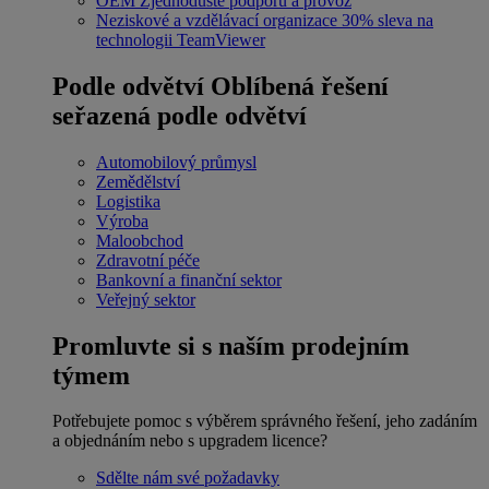
OEM
Zjednodušte podporu a provoz
Neziskové a vzdělávací organizace
30% sleva na
technologii TeamViewer
Podle odvětví
Oblíbená řešení
seřazená podle odvětví
Automobilový průmysl
Zemědělství
Logistika
Výroba
Maloobchod
Zdravotní péče
Bankovní a finanční sektor
Veřejný sektor
Promluvte si s naším prodejním
týmem
Potřebujete pomoc s výběrem správného řešení, jeho zadáním
a objednáním nebo s upgradem licence?
Sdělte nám své požadavky