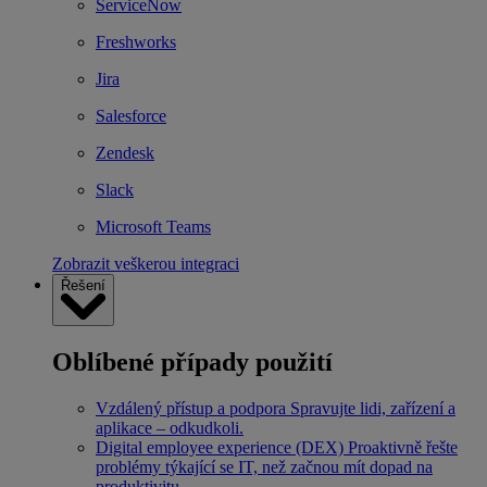
ServiceNow
Freshworks
Jira
Salesforce
Zendesk
Slack
Microsoft Teams
Zobrazit veškerou integraci
Řešení
Oblíbené případy použití
Vzdálený přístup a podpora
Spravujte lidi, zařízení a
aplikace – odkudkoli.
Digital employee experience (DEX)
Proaktivně řešte
problémy týkající se IT, než začnou mít dopad na
produktivitu.