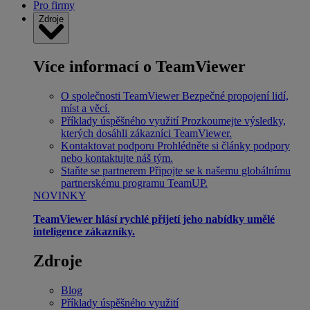
Pro firmy
Zdroje
Více informací o TeamViewer
O společnosti TeamViewer
Bezpečné propojení lidí,
míst a věcí.
Příklady úspěšného využití
Prozkoumejte výsledky,
kterých dosáhli zákazníci TeamViewer.
Kontaktovat podporu
Prohlédněte si články podpory
nebo kontaktujte náš tým.
Staňte se partnerem
Připojte se k našemu globálnímu
partnerskému programu TeamUP.
NOVINKY
TeamViewer hlásí rychlé přijetí jeho nabídky umělé
inteligence zákazníky.
Zdroje
Blog
Příklady úspěšného využití