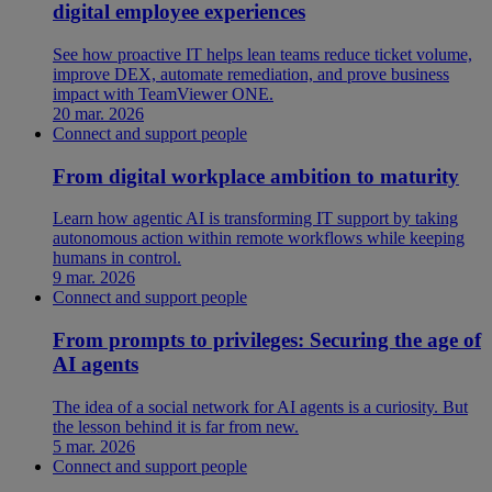
digital employee experiences
See how proactive IT helps lean teams reduce ticket volume,
improve DEX, automate remediation, and prove business
impact with TeamViewer ONE.
20 mar. 2026
Connect and support people
From digital workplace ambition to maturity
Learn how agentic AI is transforming IT support by taking
autonomous action within remote workflows while keeping
humans in control.
9 mar. 2026
Connect and support people
From prompts to privileges: Securing the age of
AI agents
The idea of a social network for AI agents is a curiosity. But
the lesson behind it is far from new.
5 mar. 2026
Connect and support people