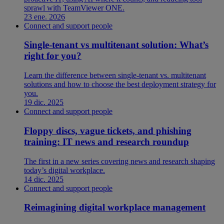
sprawl with TeamViewer ONE.
23 ene. 2026
Connect and support people
Single-tenant vs multitenant solution: What’s
right for you?
Learn the difference between single-tenant vs. multitenant
solutions and how to choose the best deployment strategy for
you.
19 dic. 2025
Connect and support people
Floppy discs, vague tickets, and phishing
training: IT news and research roundup
The first in a new series covering news and research shaping
today’s digital workplace.
14 dic. 2025
Connect and support people
Reimagining digital workplace management