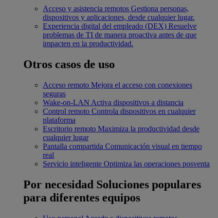
Acceso y asistencia remotos
Gestiona personas,
dispositivos y aplicaciones, desde cualquier lugar.
Experiencia digital del empleado (DEX)
Resuelve
problemas de TI de manera proactiva antes de que
impacten en la productividad.
Otros casos de uso
Acceso remoto
Mejora el acceso con conexiones
seguras
Wake-on-LAN
Activa dispositivos a distancia
Control remoto
Controla dispositivos en cualquier
plataforma
Escritorio remoto
Maximiza la productividad desde
cualquier lugar
Pantalla compartida
Comunicación visual en tiempo
real
Servicio inteligente
Optimiza las operaciones posventa
Por necesidad
Soluciones populares
para diferentes equipos