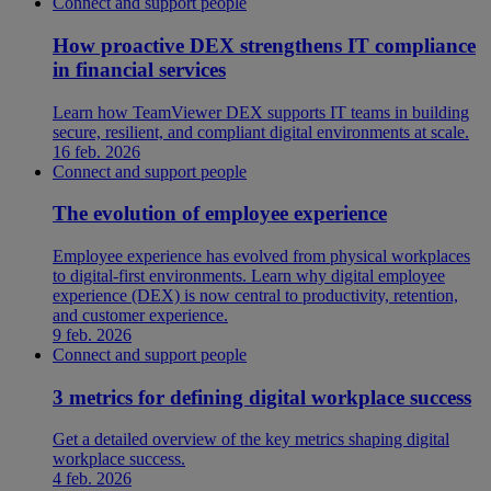
Connect and support people
How proactive DEX strengthens IT compliance
in financial services
Learn how TeamViewer DEX supports IT teams in building
secure, resilient, and compliant digital environments at scale.
16 feb. 2026
Connect and support people
The evolution of employee experience
Employee experience has evolved from physical workplaces
to digital-first environments. Learn why digital employee
experience (DEX) is now central to productivity, retention,
and customer experience.
9 feb. 2026
Connect and support people
3 metrics for defining digital workplace success
Get a detailed overview of the key metrics shaping digital
workplace success.
4 feb. 2026