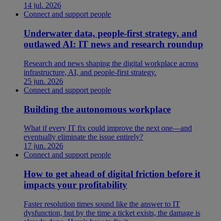
14 jul. 2026
Connect and support people
Underwater data, people-first strategy, and
outlawed AI: IT news and research roundup
Research and news shaping the digital workplace across
infrastructure, AI, and people-first strategy.
25 jun. 2026
Connect and support people
Building the autonomous workplace
What if every IT fix could improve the next one—and
eventually eliminate the issue entirely?
17 jun. 2026
Connect and support people
How to get ahead of digital friction before it
impacts your profitability
Faster resolution times sound like the answer to IT
dysfunction, but by the time a ticket exists, the damage is