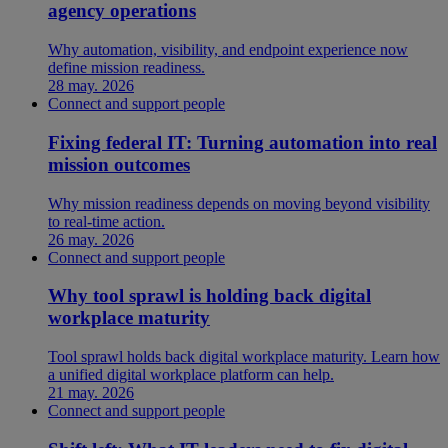
agency operations
Why automation, visibility, and endpoint experience now
define mission readiness.
28 may. 2026
Connect and support people
Fixing federal IT: Turning automation into real
mission outcomes
Why mission readiness depends on moving beyond visibility
to real-time action.
26 may. 2026
Connect and support people
Why tool sprawl is holding back digital
workplace maturity
Tool sprawl holds back digital workplace maturity. Learn how
a unified digital workplace platform can help.
21 may. 2026
Connect and support people