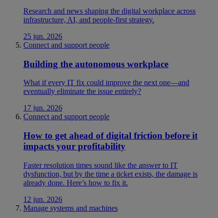
Research and news shaping the digital workplace across
infrastructure, AI, and people-first strategy.
25 jun. 2026
Connect and support people
Building the autonomous workplace
What if every IT fix could improve the next one—and
eventually eliminate the issue entirely?
17 jun. 2026
Connect and support people
How to get ahead of digital friction before it
impacts your profitability
Faster resolution times sound like the answer to IT
dysfunction, but by the time a ticket exists, the damage is
already done. Here’s how to fix it.
12 jun. 2026
Manage systems and machines