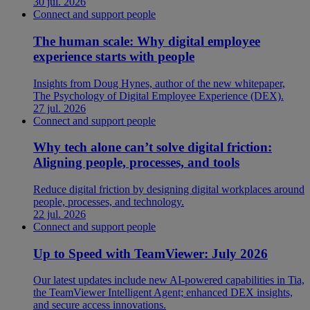
30 jul. 2026
Connect and support people
The human scale: Why digital employee
experience starts with people
Insights from Doug Hynes, author of the new whitepaper,
The Psychology of Digital Employee Experience (DEX).
27 jul. 2026
Connect and support people
Why tech alone can’t solve digital friction:
Aligning people, processes, and tools
Reduce digital friction by designing digital workplaces around
people, processes, and technology.
22 jul. 2026
Connect and support people
Up to Speed with TeamViewer: July 2026
Our latest updates include new AI-powered capabilities in Tia,
the TeamViewer Intelligent Agent; enhanced DEX insights,
and secure access innovations.