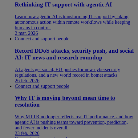
Rethinking IT support with agentic AI
Learn how agentic AI is transforming IT support by taking
autonomous action within remote workflows while keeping
humans in control.
2 mar. 2026
Connect and support people
Record DDoS attacks, security push, and social
AI: IT news and research roundup
AI agents get social, EU pushes for new cybersecurity
regulations, and a new world record in botnet attacks.
26 feb. 2026
Connect and support people
Why IT is moving beyond mean time to
resolution
Why MTTR no longer reflects real IT performance, and how
agentic AI is pushing teams toward prevention, prediction,
and fewer incidents overall.
23 feb. 2026