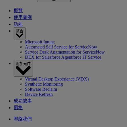
概覽
使用案例
功能
整合
Microsoft Intune
Automated Self Service for ServiceNow
Service Desk Augmentation for ServiceNow
DEX for Salesforce Agentforce IT Service
附加元件
Virtual Desktop Experience (VDX)
Synthetic Monitoring
Software Reclaim
Device Refresh
成功故事
價格
聯絡我們