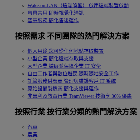
Wake-on-LAN（遠端喚醒）
啟用遠端裝置啟動
螢幕共用
即時視覺化通訊
智慧服務
簡化售後運作
按照需求
不同團隊的熱門解決方案
個人用途
您可從任何地點存取裝置
小型企業
簡化遠端存取與支援
大型企業
擴展並保障企業 IT 安全
自由工作者與數位遊民
隨時隨地安全工作
託管服務供應商
管理與維護客戶 IT 系統
原始設備製造商
簡化支援與運作
非營利及教育行業
TeamViewer 技術享 30% 優惠
按照行業
按行業分類的熱門解決方案
汽車
農業