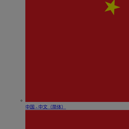
中国 - 中⽂（简体）