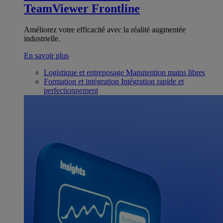
TeamViewer Frontline
Améliorez votre efficacité avec la réalité augmentée
industrielle.
En savoir plus
Logistique et entreposage
Manutention mains libres
Formation et intégration
Intégration rapide et
perfectionnement