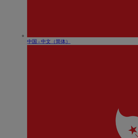
中国 - 中⽂（简体）