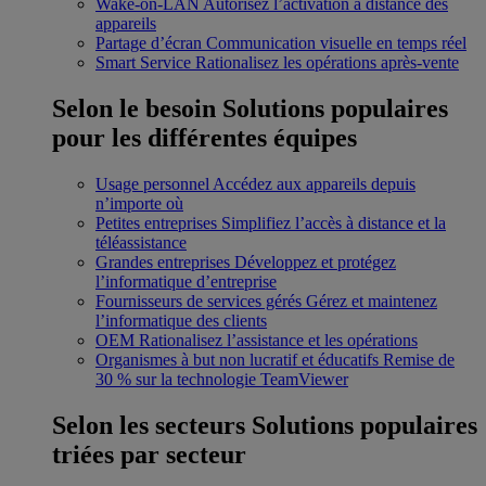
Wake-on-LAN
Autorisez l’activation à distance des
appareils
Partage d’écran
Communication visuelle en temps réel
Smart Service
Rationalisez les opérations après-vente
Selon le besoin
Solutions populaires
pour les différentes équipes
Usage personnel
Accédez aux appareils depuis
n’importe où
Petites entreprises
Simplifiez l’accès à distance et la
téléassistance
Grandes entreprises
Développez et protégez
l’informatique d’entreprise
Fournisseurs de services gérés
Gérez et maintenez
l’informatique des clients
OEM
Rationalisez l’assistance et les opérations
Organismes à but non lucratif et éducatifs
Remise de
30 % sur la technologie TeamViewer
Selon les secteurs
Solutions populaires
triées par secteur