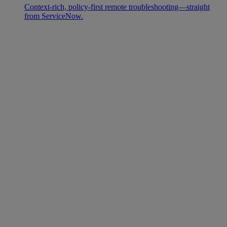
Context-rich, policy-first remote troubleshooting—straight
from ServiceNow.