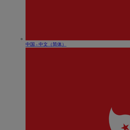
中国 - 中⽂（简体）