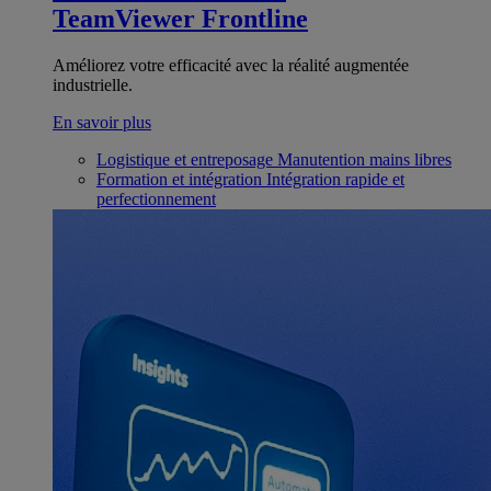
TeamViewer Frontline
Améliorez votre efficacité avec la réalité augmentée
industrielle.
En savoir plus
Logistique et entreposage
Manutention mains libres
Formation et intégration
Intégration rapide et
perfectionnement