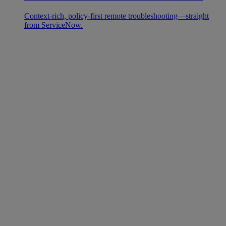
Context-rich, policy-first remote troubleshooting—straight
from ServiceNow.