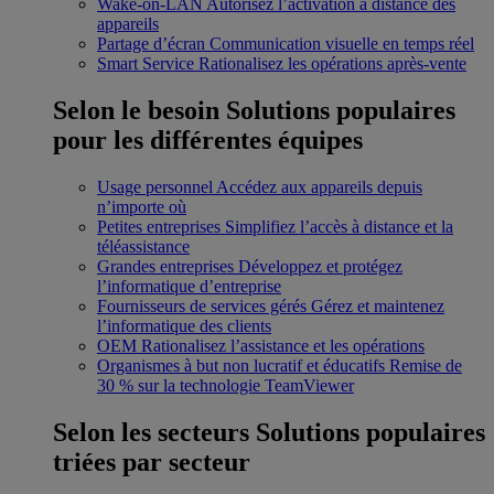
Wake-on-LAN
Autorisez l’activation à distance des
appareils
Partage d’écran
Communication visuelle en temps réel
Smart Service
Rationalisez les opérations après-vente
Selon le besoin
Solutions populaires
pour les différentes équipes
Usage personnel
Accédez aux appareils depuis
n’importe où
Petites entreprises
Simplifiez l’accès à distance et la
téléassistance
Grandes entreprises
Développez et protégez
l’informatique d’entreprise
Fournisseurs de services gérés
Gérez et maintenez
l’informatique des clients
OEM
Rationalisez l’assistance et les opérations
Organismes à but non lucratif et éducatifs
Remise de
30 % sur la technologie TeamViewer
Selon les secteurs
Solutions populaires
triées par secteur