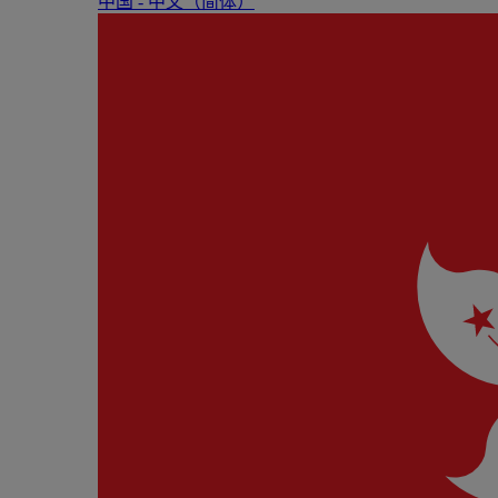
中国 - 中⽂（简体）