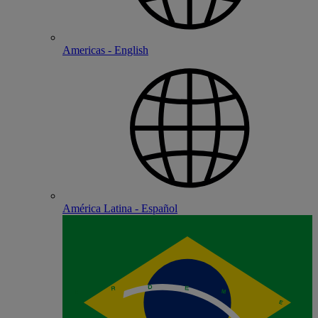
Americas - English
América Latina - Español