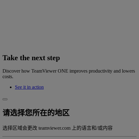
Take the next step
Discover how TeamViewer ONE improves productivity and lowers
costs.
See it in action
请选择您所在的地区
选择区域会更改 teamviewer.com 上的语言和/或内容