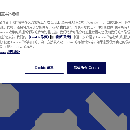
e 同意书”横幅
wer 及其合作伙伴希望在您的设备上存放 Cookie 及采用类似技术（“Cookie”），以使您的用
性化，同时，还会将其用于分析目的。点击
“我同意”
，即表示您同意 (i) 我们设置和使用所有 Cook
Cookie 收集的数据所采取的后续处理措施，我们稍后可能会将这些数据与您使用我们的产品
相应的分析。我们的
《Cookie 政策》
和
《隐私政策》
中进一步介绍了 Cookie 的存放和数据
了使用 Cookie 的确切目的、第三方接收人及 Cookie 的存储时效等。如果您要使用自己的
 设置中调整 Cookie 的存放。
ewer
总部地址
Cookie 设置
接受所有 Cookie