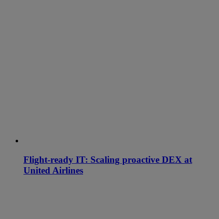
Flight-ready IT: Scaling proactive DEX at
United Airlines