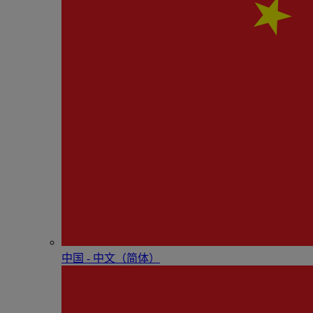
中国 - 中⽂（简体）