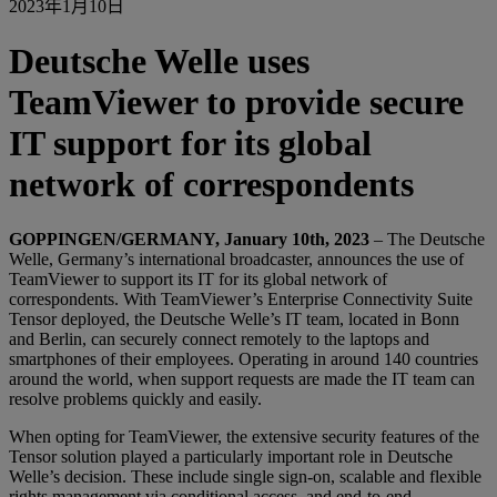
2023年1月10日
Deutsche Welle uses
TeamViewer to provide secure
IT support for its global
network of correspondents
GOPPINGEN/GERMANY, January 10th, 2023
– The Deutsche
Welle, Germany’s international broadcaster, announces the use of
TeamViewer to support its IT for its global network of
correspondents. With TeamViewer’s Enterprise Connectivity Suite
Tensor deployed, the Deutsche Welle’s IT team, located in Bonn
and Berlin, can securely connect remotely to the laptops and
smartphones of their employees. Operating in around 140 countries
around the world, when support requests are made the IT team can
resolve problems quickly and easily.
When opting for TeamViewer, the extensive security features of the
Tensor solution played a particularly important role in Deutsche
Welle’s decision. These include single sign-on, scalable and flexible
rights management via conditional access, and end-to-end