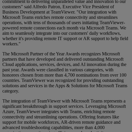
commitment to delivering unparalleled value and innovation to our
customers" said Alfredo Patron, Executive Vice President of
Business Development at TeamViewer. "Our integration with
Microsoft Teams enriches remote connectivity and streamlines
operations, with tens of thousands of users initiating TeamViewer-
powered remote connections each month via Microsoft Teams. We
aim to seamlessly integrate into our customers' daily workflows,
whether it's providing remote IT support or AR support to help field
workers."
The Microsoft Partner of the Year Awards recognizes Microsoft
partners that have developed and delivered outstanding Microsoft
Cloud applications, services, devices, and AI innovation during the
past year. Awards were classified in various categories, with
honorees chosen from more than 4,700 nominations from over 100
countries. TeamViewer was recognized for providing outstanding
solutions and services in the Apps & Solutions for Microsoft Teams
category.
The integration of TeamViewer with Microsoft Teams represents a
significant breakthrough in support services. Leveraging Microsoft
Azure, TeamViewer integrates with Teams, enriching remote
connectivity and streamlining operations. Offering features like
support for mobile workforces, AR-driven remote guidance and
advanced troubleshooting capabilities, more than 4,000