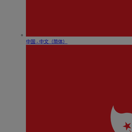
中国 - 中⽂（简体）