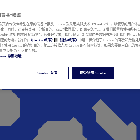
e 同意书”横幅
wer 及其合作伙伴希望在您的设备上存放 Cookie 及采用类似技术（“Cookie”），以使您的用
性化，同时，还会将其用于分析目的。点击
“我同意”
，即表示您同意 (i) 我们设置和使用所有 Cook
Cookie 收集的数据所采取的后续处理措施，我们稍后可能会将这些数据与您使用我们的产品
相应的分析。我们的
《Cookie 政策》
和
《隐私政策》
中进一步介绍了 Cookie 的存放和数据
了使用 Cookie 的确切目的、第三方接收人及 Cookie 的存储时效等。如果您要使用自己的
 设置中调整 Cookie 的存放。
ewer
总部地址
Cookie 设置
接受所有 Cookie