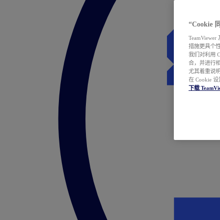
“Cooki
TeamVie
措施更具个
我们对利用 
合，并进行
尤其着重说明
在 Cookie
下载 TeamVi