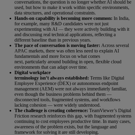
conversations, the question is no longer whether AI should be
used, but how to make it work within specific environments,
data structures, and operational constraints.
Hands-on capability is becoming more common:
In India,
for example, many R&D candidates were not just
experimenting with AI — they were actively building with it
and discussing real technical applications, reflecting a
different baseline than in previous years.
The pace of conversation is moving faster:
Across several
APAC markets, there was often less need to explain AI
fundamentals and more focus on what comes
next, particularly around building in open, flexible cloud
environments that can adapt over time.
Digital workplace
terminology isn’t always established:
Terms like Digital
Employee Experience (DEX) or autonomous endpoint
management (AEM) were not always immediately familiar,
even though the business problems behind them —
disconnected tools, fragmented systems, and workflows
lacking cohesion — were widely understood.
The challenge is creating coherence:
TeamViewer’s Digital
Friction research reinforces this gap, with fragmented systems
continuing to cost employees productive time. In many cases,
awareness of the problem exists, but the language and
framework for solving it are still developing.