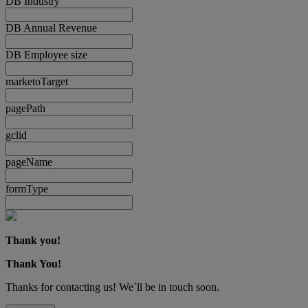
DB Industry
DB Annual Revenue
DB Employee size
marketoTarget
pagePath
gclid
pageName
formType
Thank you!
Thank You!
Thanks for contacting us! We´ll be in touch soon.