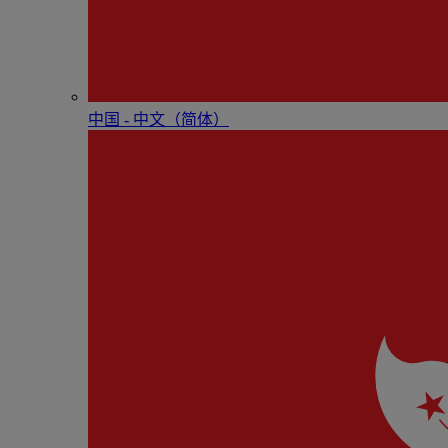
中国 - 中⽂（简体）