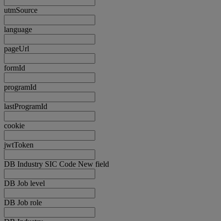
utmSource
language
pageUrl
formId
programId
lastProgramId
cookie
jwtToken
DB Industry SIC Code New field
DB Job level
DB Job role