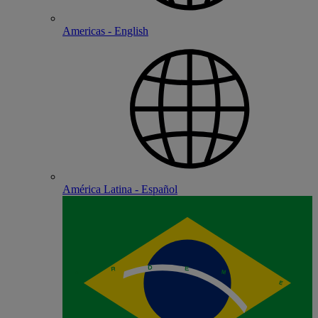
Americas - English
América Latina - Español