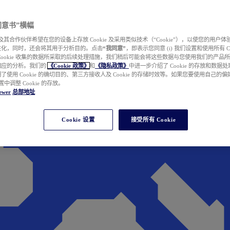
e 同意书”横幅
wer 及其合作伙伴希望在您的设备上存放 Cookie 及采用类似技术（“Cookie”），以使您的用
性化，同时，还会将其用于分析目的。点击
“我同意”
，即表示您同意 (i) 我们设置和使用所有 Cook
Cookie 收集的数据所采取的后续处理措施，我们稍后可能会将这些数据与您使用我们的产品
相应的分析。我们的
《Cookie 政策》
和
《隐私政策》
中进一步介绍了 Cookie 的存放和数据
了使用 Cookie 的确切目的、第三方接收人及 Cookie 的存储时效等。如果您要使用自己的
 设置中调整 Cookie 的存放。
ewer
总部地址
Cookie 设置
接受所有 Cookie