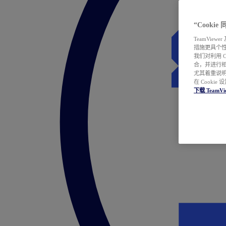
“Cooki
TeamVie
措施更具个
我们对利用 
合，并进行
尤其着重说明
在 Cookie
下载 TeamVi