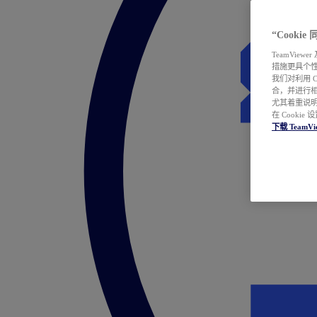
“Cooki
TeamVie
措施更具个
我们对利用 
合，并进行
尤其着重说明
在 Cookie
下载 TeamVi