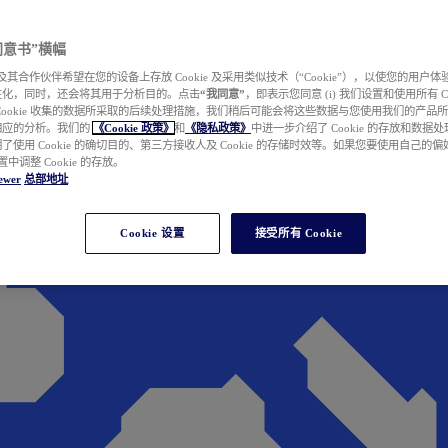
e 同意书”横幅
wer 及其合作伙伴希望在您的设备上存放 Cookie 及采用类似技术（“Cookie”），以使您的用
性化，同时，还会将其用于分析目的。点击
“我同意”
，即表示您同意 (i) 我们设置和使用所有 Cook
Cookie 收集的数据所采取的后续处理措施，我们稍后可能会将这些数据与您使用我们的产品
相应的分析。我们的
《Cookie 政策》
和
《隐私政策》
中进一步介绍了 Cookie 的存放和数据
了使用 Cookie 的确切目的、第三方接收人及 Cookie 的存储时效等。如果您要使用自己的
 设置中调整 Cookie 的存放。
ewer
总部地址
Cookie 设置
接受所有 Cookie