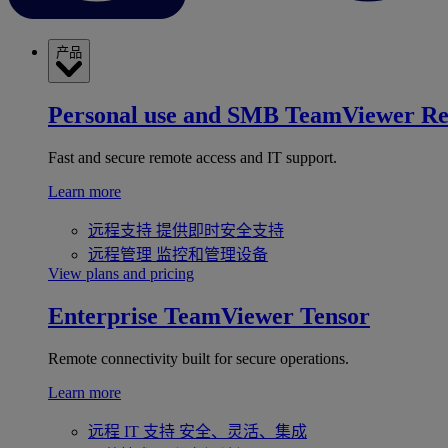
产品
Personal use and SMB
TeamViewer R
Fast and secure remote access and IT support.
Learn more
远程支持
提供即时安全支持
远程管理
监控和管理设备
View plans and pricing
Enterprise
TeamViewer Tensor
Remote connectivity built for secure operations.
Learn more
远程 IT 支持
安全、灵活、集成