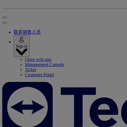
联系销售人员
Sign in
Open web app
Management Console
Ticket
Customer Portal