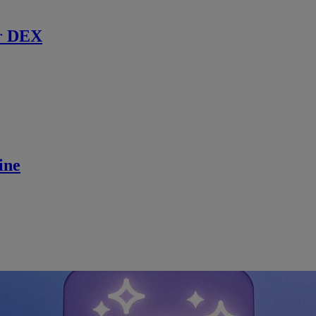
r DEX
ine