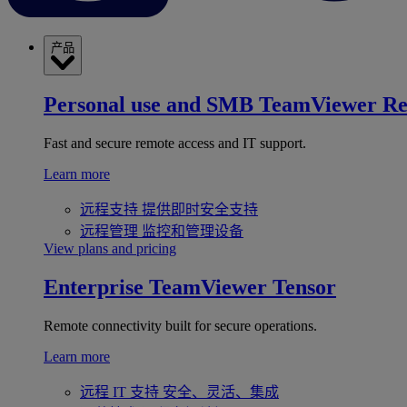
产品
Personal use and SMB
TeamViewer R
Fast and secure remote access and IT support.
Learn more
远程支持
提供即时安全支持
远程管理
监控和管理设备
View plans and pricing
Enterprise
TeamViewer Tensor
Remote connectivity built for secure operations.
Learn more
远程 IT 支持
安全、灵活、集成