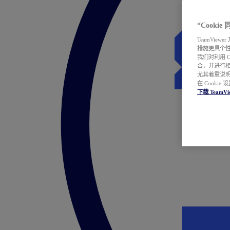
“Cooki
TeamVie
措施更具个
我们对利用 
合，并进行
尤其着重说明
在 Cookie
下载 TeamVi