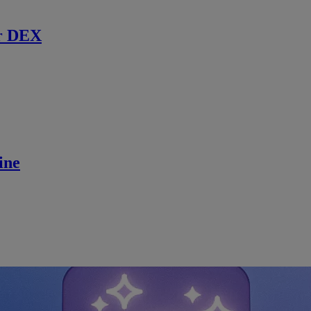
r DEX
ine