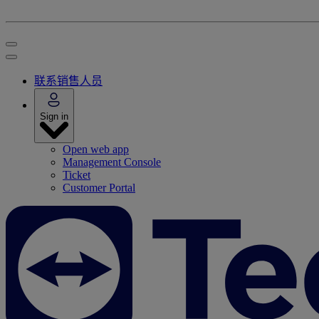
联系销售人员
Sign in
Open web app
Management Console
Ticket
Customer Portal