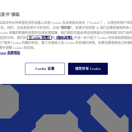
e 同意书”横幅
wer 及其合作伙伴希望在您的设备上存放 Cookie 及采用类似技术（“Cookie”），以使您的用
性化，同时，还会将其用于分析目的。点击
“我同意”
，即表示您同意 (i) 我们设置和使用所有 Cook
Cookie 收集的数据所采取的后续处理措施，我们稍后可能会将这些数据与您使用我们的产品
相应的分析。我们的
《Cookie 政策》
和
《隐私政策》
中进一步介绍了 Cookie 的存放和数据
了使用 Cookie 的确切目的、第三方接收人及 Cookie 的存储时效等。如果您要使用自己的
 设置中调整 Cookie 的存放。
ewer
总部地址
Cookie 设置
接受所有 Cookie