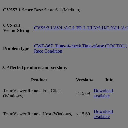
CVSS3.1
Score
Base Score 6.1 (Medium)
CVSS3.1
CVSS:3.1/AV:L/AC:L/PR:L/UI:N/S:U/C:N/I:L/A:
Vector String
CWE-367: Time-of-check Time-of-use (TOCTOU)
Problem type
Race Condition
3. Affected products and versions
Product
Versions
Info
TeamViewer Remote Full Client
Download
< 15.69
(Windows)
available
Download
TeamViewer Remote Host (Windows)
< 15.69
available