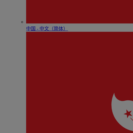
中国 - 中⽂（简体）