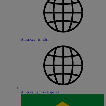
Americas - English
América Latina - Español