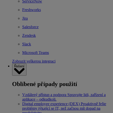
ServiceNow
Freshworks
Jira
Salesforce
Zendesk
Slack
Microsoft Teams
Zobrazit veškerou integraci
Řešení
Oblíbené případy použití
Vzdálený přístup a podpora
Spravujte lidi, zařízení a
aplikace – odkudkoli.
Digital employee experience (DEX)
Proaktivně řešte
problémy týkající se IT, než začnou mít dopad na
produktivitu.