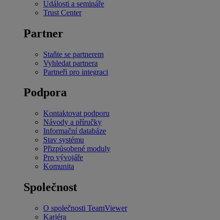
Události a semináře
Trust Center
Partner
Staňte se partnerem
Vyhledat partnera
Partneři pro integraci
Podpora
Kontaktovat podporu
Návody a příručky
Informační databáze
Stav systému
Přizpůsobené moduly
Pro vývojáře
Komunita
Společnost
O společnosti TeamViewer
Kariéra