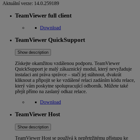
Aktuální verze:
14.0.259189
TeamViewer full client
Download
TeamViewer QuickSupport
Show description
Získejte okamžitou vzdálenou podporu. TeamViewer
QuickSupport je malý zákaznický modul, který nevyžaduje
instalaci ani práva správce – stačí jej stáhnout, dvakrát
kliknout a připojit se ke vzdálené relaci zadáním kódu relace,
který vám poskytne spolupracující odborník. Můžete také
přejít přímo na zaslaný odkaz relace.
Download
TeamViewer Host
Show description
TeamViewer Host se používá k nepřetržitému přístupu ke