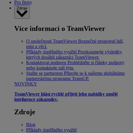
Pro firmy
Zdroje
Více informací o TeamViewer
O společnosti TeamViewer
Bezpečné propojení lidí,
míst a věcí.
Příklady úspěšného využití
Prozkoumejte výsledky,
kterých dosáhli zákazníci TeamViewer.
Kontaktovat podporu
Prohlédněte si články podpory
nebo kontaktujte náš tým.
Staňte se partnerem
Připojte se k našemu globálnímu
partnerskému programu TeamUP.
NOVINKY
TeamViewer hlásí rychlé přijetí jeho nabídky umělé
inteligence zákazníky.
Zdroje
Blog
Příklady úspěšného využití