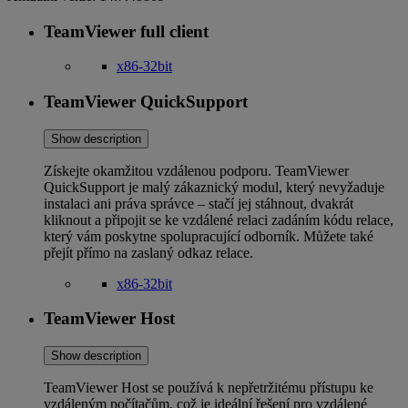
TeamViewer full client
x86-32bit
TeamViewer QuickSupport
Show description
Získejte okamžitou vzdálenou podporu. TeamViewer
QuickSupport je malý zákaznický modul, který nevyžaduje
instalaci ani práva správce – stačí jej stáhnout, dvakrát
kliknout a připojit se ke vzdálené relaci zadáním kódu relace,
který vám poskytne spolupracující odborník. Můžete také
přejít přímo na zaslaný odkaz relace.
x86-32bit
TeamViewer Host
Show description
TeamViewer Host se používá k nepřetržitému přístupu ke
vzdáleným počítačům, což je ideální řešení pro vzdálené