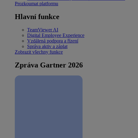
Prozkoumat platformu
Hlavní funkce
TeamViewer AI
Digital Employee Experience
Vzdálená podpora a řízení
Správa aktiv a záplat
Zobrazit všechny funkce
Zpráva Gartner 2026