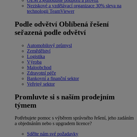
OEM
Zjednodušte podporu a provoz
Neziskové a vzdělávací organizace
30% sleva na
technologii TeamViewer
Podle odvětví
Oblíbená řešení
seřazená podle odvětví
Automobilový průmysl
Zemědělství
Logistika
Výroba
Maloobchod
Zdravotní péče
Bankovní a finanční sektor
Veřejný sektor
Promluvte si s naším prodejním
týmem
Potřebujete pomoc s výběrem správného řešení, jeho zadáním
a objednáním nebo s upgradem licence?
Sdělte nám své požadavky