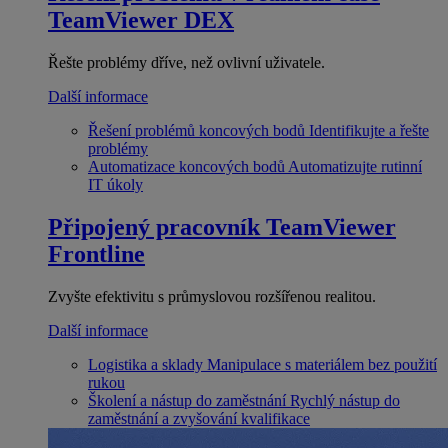
TeamViewer DEX
Řešte problémy dříve, než ovlivní uživatele.
Další informace
Řešení problémů koncových bodů
Identifikujte a řešte
problémy
Automatizace koncových bodů
Automatizujte rutinní
IT úkoly
Připojený pracovník
TeamViewer
Frontline
Zvyšte efektivitu s průmyslovou rozšířenou realitou.
Další informace
Logistika a sklady
Manipulace s materiálem bez použití
rukou
Školení a nástup do zaměstnání
Rychlý nástup do
zaměstnání a zvyšování kvalifikace