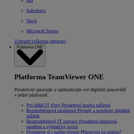
Jira
Salesforce
Slack
Microsoft Teams
Zobrazit veškerou integraci
Platforma ONE
Platforma TeamViewer ONE
Proaktivně spravujte a optimalizujte své digitální pracoviště
v jedné platformě.
Pro štíhlé IT týmy
Proaktivní správa zařízení
Bezproblémová zkušenost
Plynulý a nerušený digitální
zážitek
Bezproblémové IT operace
Proaktivní nápravná
opatření a výjimečný servis
Promluvte si s naším týmem
Připraveni na změnu?