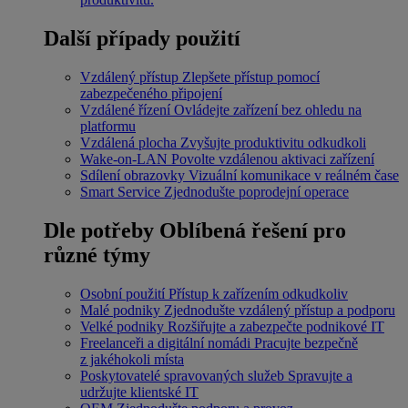
Další případy použití
Vzdálený přístup
Zlepšete přístup pomocí
zabezpečeného připojení
Vzdálené řízení
Ovládejte zařízení bez ohledu na
platformu
Vzdálená plocha
Zvyšujte produktivitu odkudkoli
Wake-on-LAN
Povolte vzdálenou aktivaci zařízení
Sdílení obrazovky
Vizuální komunikace v reálném čase
Smart Service
Zjednodušte poprodejní operace
Dle potřeby
Oblíbená řešení pro
různé týmy
Osobní použití
Přístup k zařízením odkudkoliv
Malé podniky
Zjednodušte vzdálený přístup a podporu
Velké podniky
Rozšiřujte a zabezpečte podnikové IT
Freelanceři a digitální nomádi
Pracujte bezpečně
z jakéhokoli místa
Poskytovatelé spravovaných služeb
Spravujte a
udržujte klientské IT